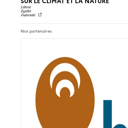
L
SUR LE CLIMAT ET LA NATURE
I
B
E
R
T
Nos partenaires
É
,
É
G
A
L
I
T
É
,
F
R
A
T
E
R