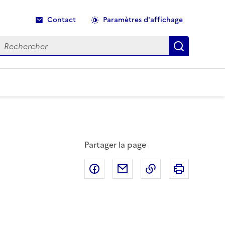
Contact
Paramètres d'affichage
echercher
Recherche
Partager la page
Partager sur Facebook
Partager par email
Copier dans le p
Imprimer