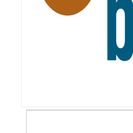
N
I
T
É