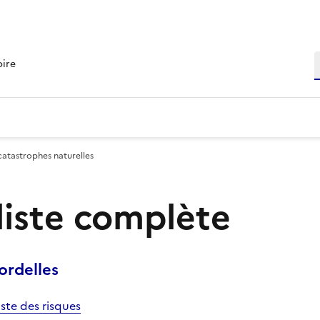
R
oire
catastrophes naturelles
 liste complète
rdelles
iste des risques