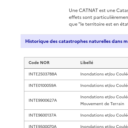
Une CATNAT est une Catas
effets sont particulièreme
que "le territoire est en ét
Liste de résultats
Code NOR
Libellé
INTE2503788A
Inondations et/ou Coulé
INTE0100059A
Inondations et/ou Coulé
Inondations et/ou Coulé
INTE9900627A
Mouvement de Terrain
INTE9600137A
Inondations et/ou Coulé
INTE9500070A
Inondations et/ou Coulé