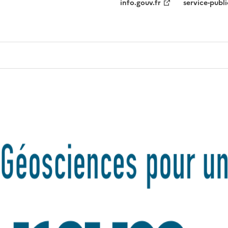
info.gouv.fr
service-publi