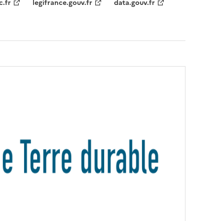
c.fr
legifrance.gouv.fr
data.gouv.fr