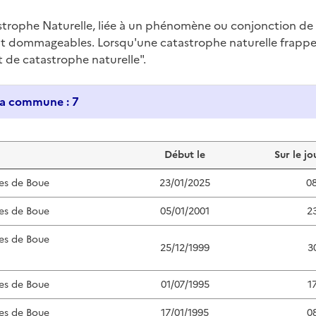
trophe Naturelle, liée à un phénomène ou conjonction d
nt dommageables. Lorsqu'une catastrophe naturelle frappe u
at de catastrophe naturelle".
Historique des catastrophes naturelles dans ma commune : 7
Début le
Sur le jo
es de Boue
23/01/2025
0
es de Boue
05/01/2001
2
es de Boue
25/12/1999
3
es de Boue
01/07/1995
1
es de Boue
17/01/1995
0