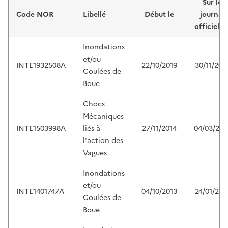
Sur le
Code NOR
Libellé
Début le
journal
officiel d
Inondations
et/ou
INTE1932508A
22/10/2019
30/11/201
Coulées de
Boue
Chocs
Mécaniques
INTE1503998A
liés à
27/11/2014
04/03/201
l'action des
Vagues
Inondations
et/ou
INTE1401747A
04/10/2013
24/01/201
Coulées de
Boue