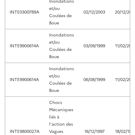
Inondations
et/ou
INTE0300789A
02/12/2003
20/12/200
Coulées de
Boue
Inondations
et/ou
INTE9900614A
03/09/1999
11/02/200
Coulées de
Boue
Inondations
et/ou
INTE9900614A
06/08/1999
11/02/200
Coulées de
Boue
Chocs
Mécaniques
liés à
l'action des
INTE9800027A
Vagues
16/12/1997
18/02/199