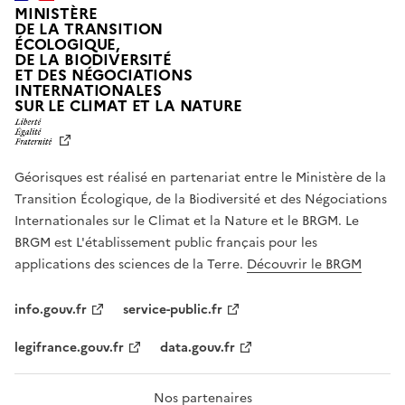
MINISTÈRE
DE LA TRANSITION
ÉCOLOGIQUE,
DE LA BIODIVERSITÉ
ET DES NÉGOCIATIONS
INTERNATIONALES
L
SUR LE CLIMAT ET LA NATURE
I
B
E
R
Géorisques est réalisé en partenariat entre le Ministère de la
T
É
Transition Écologique, de la Biodiversité et des Négociations
,
Internationales sur le Climat et la Nature et le BRGM. Le
É
G
BRGM est L'établissement public français pour les
A
applications des sciences de la Terre.
Découvrir le BRGM
L
I
T
info.gouv.fr
service-public.fr
É
,
legifrance.gouv.fr
data.gouv.fr
F
R
A
T
Nos partenaires