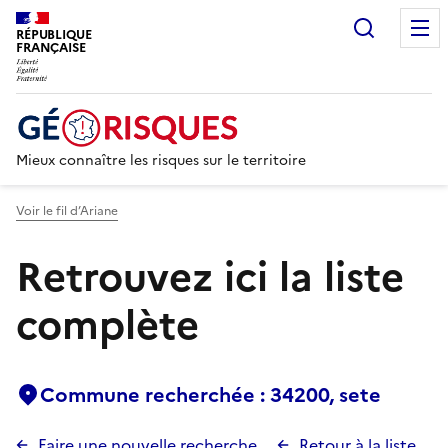
Recherc
RÉPUBLIQUE
FRANÇAISE
Mieux connaître les risques sur le territoire
Voir le fil d’Ariane
Retrouvez ici la liste
complète
Commune recherchée : 34200, sete
Faire une nouvelle recherche
Retour à la liste