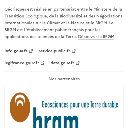
E
R
Géorisques est réalisé en partenariat entre le Ministère de la
T
É
Transition Écologique, de la Biodiversité et des Négociations
,
Internationales sur le Climat et la Nature et le BRGM. Le
É
G
BRGM est L'établissement public français pour les
A
applications des sciences de la Terre.
Découvrir le BRGM
L
I
T
info.gouv.fr
service-public.fr
É
,
legifrance.gouv.fr
data.gouv.fr
F
R
A
T
Nos partenaires
E
R
N
I
T
É