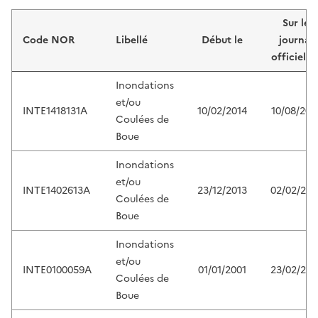
Liste de résultats
Sur le
Code NOR
Libellé
Début le
journal
officiel d
Inondations
et/ou
INTE1418131A
10/02/2014
10/08/201
Coulées de
Boue
Inondations
et/ou
INTE1402613A
23/12/2013
02/02/201
Coulées de
Boue
Inondations
et/ou
INTE0100059A
01/01/2001
23/02/200
Coulées de
Boue