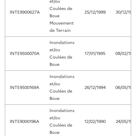
et/ou
Coulées de
INTE9900627A
25/12/1999
30/12/199
Boue
Mouvement
de Terrain
Inondations
et/ou
INTE9500070A
17/01/1995
08/02/199
Coulées de
Boue
Inondations
et/ou
INTE9500169A
26/12/1994
06/05/199
Coulées de
Boue
Inondations
et/ou
INTE9000196A
12/02/1990
24/05/199
Coulées de
Boue