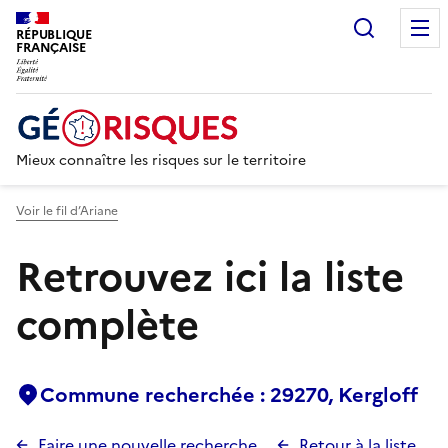
Recherc
RÉPUBLIQUE
FRANÇAISE
Mieux connaître les risques sur le territoire
Voir le fil d’Ariane
Retrouvez ici la liste
complète
Commune recherchée : 29270, Kergloff
Faire une nouvelle recherche
Retour à la liste