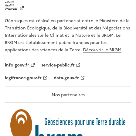
I
B
E
R
Géorisques est réalisé en partenariat entre le Ministère de la
T
É
Transition Écologique, de la Biodiversité et des Négociations
,
Internationales sur le Climat et la Nature et le BRGM. Le
É
G
BRGM est L'établissement public français pour les
A
applications des sciences de la Terre.
Découvrir le BRGM
L
I
T
info.gouv.fr
service-public.fr
É
,
legifrance.gouv.fr
data.gouv.fr
F
R
A
T
Nos partenaires
E
R
N
I
T
É