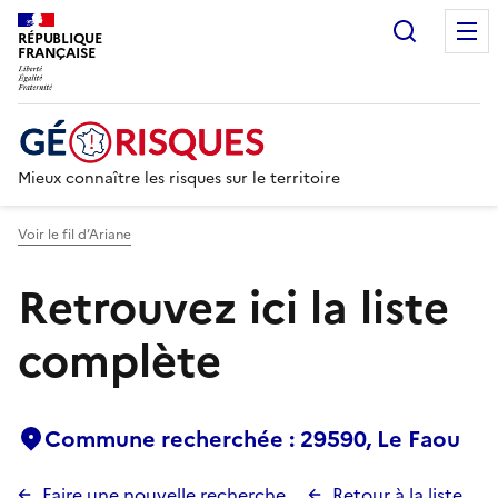
Recherc
RÉPUBLIQUE
FRANÇAISE
Mieux connaître les risques sur le territoire
Voir le fil d’Ariane
Retrouvez ici la liste
complète
Commune recherchée : 29590, Le Faou
Faire une nouvelle recherche
Retour à la liste