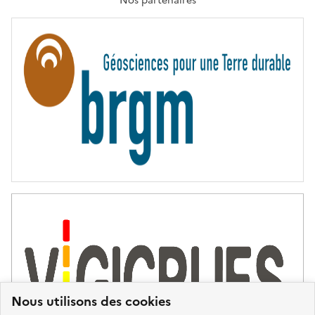
Nos partenaires
E
R
N
I
T
É
Nous utilisons des cookies