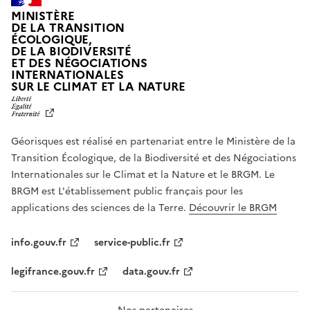
MINISTÈRE
DE LA TRANSITION
ÉCOLOGIQUE,
DE LA BIODIVERSITÉ
ET DES NÉGOCIATIONS
INTERNATIONALES
L
SUR LE CLIMAT ET LA NATURE
I
B
E
R
Géorisques est réalisé en partenariat entre le Ministère de la
T
É
Transition Écologique, de la Biodiversité et des Négociations
,
Internationales sur le Climat et la Nature et le BRGM. Le
É
G
BRGM est L'établissement public français pour les
A
applications des sciences de la Terre.
Découvrir le BRGM
L
I
T
info.gouv.fr
service-public.fr
É
,
legifrance.gouv.fr
data.gouv.fr
F
R
A
T