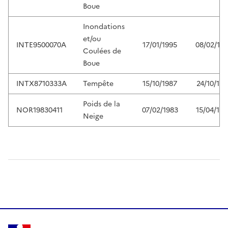
Boue
Inondations
et/ou
INTE9500070A
17/01/1995
08/02/19
Coulées de
Boue
INTX8710333A
Tempête
15/10/1987
24/10/198
Poids de la
NOR19830411
07/02/1983
15/04/198
Neige