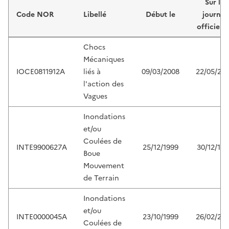
Sur le
Code NOR
Libellé
Début le
journal
officiel 
Chocs
Mécaniques
IOCE0811912A
liés à
09/03/2008
22/05/20
l'action des
Vagues
Inondations
et/ou
Coulées de
INTE9900627A
25/12/1999
30/12/199
Boue
Mouvement
de Terrain
Inondations
et/ou
INTE0000045A
23/10/1999
26/02/20
Coulées de