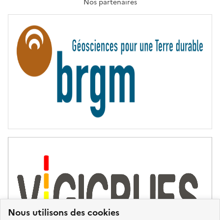
T
Nos partenaires
E
R
N
I
T
É
Nous utilisons des cookies