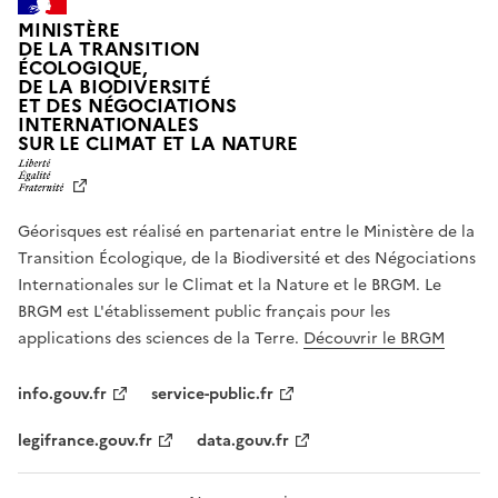
MINISTÈRE
DE LA TRANSITION
ÉCOLOGIQUE,
DE LA BIODIVERSITÉ
ET DES NÉGOCIATIONS
INTERNATIONALES
L
SUR LE CLIMAT ET LA NATURE
I
B
E
R
Géorisques est réalisé en partenariat entre le Ministère de la
T
É
Transition Écologique, de la Biodiversité et des Négociations
,
Internationales sur le Climat et la Nature et le BRGM. Le
É
G
BRGM est L'établissement public français pour les
A
applications des sciences de la Terre.
Découvrir le BRGM
L
I
T
info.gouv.fr
service-public.fr
É
,
legifrance.gouv.fr
data.gouv.fr
F
R
A