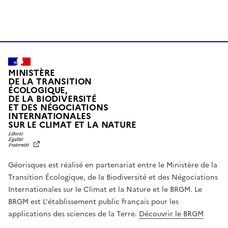
MINISTÈRE
DE LA TRANSITION
ÉCOLOGIQUE,
DE LA BIODIVERSITÉ
ET DES NÉGOCIATIONS
INTERNATIONALES
L
SUR LE CLIMAT ET LA NATURE
I
B
E
R
Géorisques est réalisé en partenariat entre le Ministère de la
T
É
Transition Écologique, de la Biodiversité et des Négociations
,
Internationales sur le Climat et la Nature et le BRGM. Le
É
G
BRGM est L'établissement public français pour les
A
applications des sciences de la Terre.
Découvrir le BRGM
L