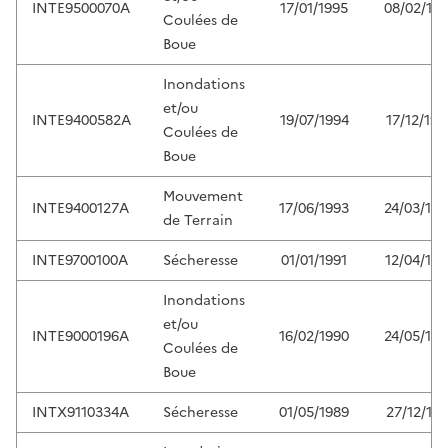
INTE9500070A
17/01/1995
08/02/19
Coulées de
Boue
Inondations
et/ou
INTE9400582A
19/07/1994
17/12/199
Coulées de
Boue
Mouvement
INTE9400127A
17/06/1993
24/03/199
de Terrain
INTE9700100A
Sécheresse
01/01/1991
12/04/199
Inondations
et/ou
INTE9000196A
16/02/1990
24/05/199
Coulées de
Boue
INTX9110334A
Sécheresse
01/05/1989
27/12/199