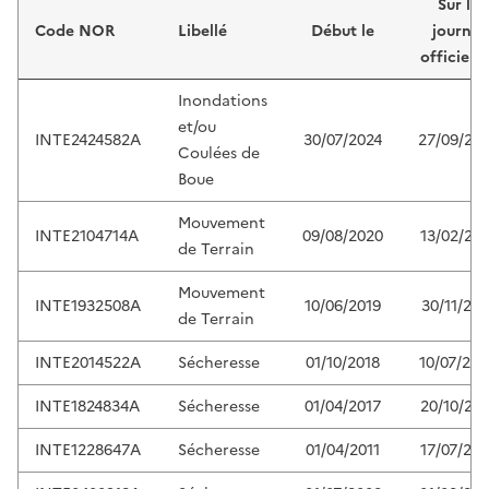
Sur le
Code NOR
Libellé
Début le
journal
officiel 
Inondations
et/ou
INTE2424582A
30/07/2024
27/09/20
Coulées de
Boue
Mouvement
INTE2104714A
09/08/2020
13/02/202
de Terrain
Mouvement
INTE1932508A
10/06/2019
30/11/201
de Terrain
INTE2014522A
Sécheresse
01/10/2018
10/07/202
INTE1824834A
Sécheresse
01/04/2017
20/10/201
INTE1228647A
Sécheresse
01/04/2011
17/07/201