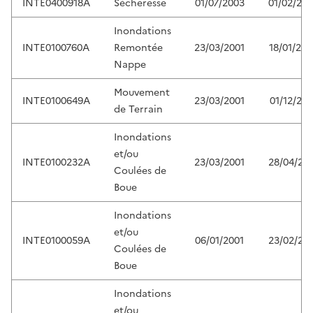
INTE0400918A
Sécheresse
01/07/2003
01/02/20
Inondations
INTE0100760A
Remontée
23/03/2001
18/01/200
Nappe
Mouvement
INTE0100649A
23/03/2001
01/12/200
de Terrain
Inondations
et/ou
INTE0100232A
23/03/2001
28/04/20
Coulées de
Boue
Inondations
et/ou
INTE0100059A
06/01/2001
23/02/20
Coulées de
Boue
Inondations
et/ou