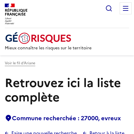
Recherc
RÉPUBLIQUE
FRANÇAISE
Mieux connaître les risques sur le territoire
Voir le fil d’Ariane
Retrouvez ici la liste
complète
Commune recherchée : 27000, evreux
Faire une nouvelle recherche
Retour à la liste