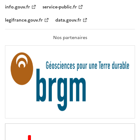
I
T
info.gouv.fr
service-public.fr
É
,
legifrance.gouv.fr
data.gouv.fr
F
R
A
T
Nos partenaires
E
R
N
I
T
É