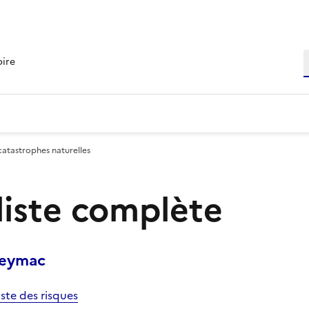
R
oire
catastrophes naturelles
 liste complète
Meymac
iste des risques