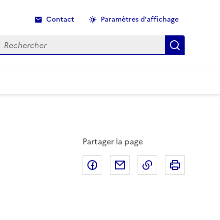
Contact
Paramètres d'affichage
echercher
Recherche
Partager la page
Partager sur Facebook
Partager par email
Copier dans le p
Imprimer