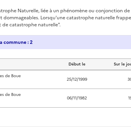
trophe Naturelle, liée à un phénomène ou conjonction d
nt dommageables. Lorsqu'une catastrophe naturelle frappe u
at de catastrophe naturelle".
Historique des catastrophes naturelles dans ma commune : 2
Début le
Sur le jo
es de Boue
25/12/1999
3
es de Boue
06/11/1982
1