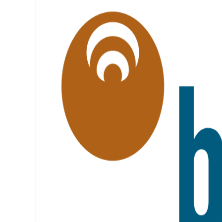
G
A
L
I
T
É
,
F
R
A
T
E
R
N
I
T
É