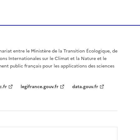
nariat entre le Ministère de la Transition Écologique, de
ons Internationales sur le Climat et la Nature et le
ent public français pour les applications des sciences
c.fr
legifrance.gouv.fr
data.gouv.fr