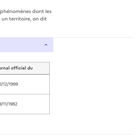
e phénomènes dont les
n territoire, on dit
urnal officiel du
0/12/1999
9/11/1982