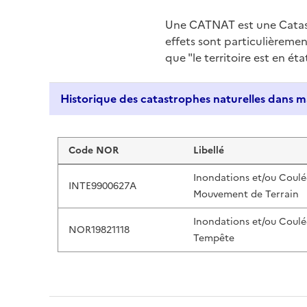
Une CATNAT est une Catas
effets sont particulièreme
que "le territoire est en ét
Liste de résultats
Code NOR
Libellé
Inondations et/ou Coulé
INTE9900627A
Mouvement de Terrain
Inondations et/ou Coulé
NOR19821118
Tempête