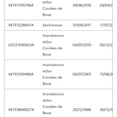
et/ou
INTE1705706A
24/06/2016
29/04/201
Coulées de
Boue
INTE1228647A
Sécheresse
01/04/2011
17/07/201
Inondations
et/ou
IOCE1030923A
03/07/2010
05/12/201
Coulées de
Boue
Inondations
et/ou
INTE0100460A
05/07/2001
11/08/200
Coulées de
Boue
Inondations
et/ou
Coulées de
INTE9900627A
25/12/1999
30/12/199
Boue