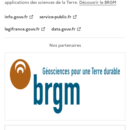
A
applications des sciences de la Terre.
Découvrir le BRGM
L
I
T
info.gouv.fr
service-public.fr
É
,
legifrance.gouv.fr
data.gouv.fr
F
R
A
T
Nos partenaires
E
R
N
I
T
É