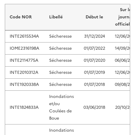
Liste de résultats
Sur le
Code NOR
Libellé
Début le
journal
officiel d
INTE2615534A
Sécheresse
31/12/2024
12/06/202
IOME2316198A
Sécheresse
01/07/2022
14/09/202
INTE2114775A
Sécheresse
01/07/2020
06/06/202
INTE2010312A
Sécheresse
01/07/2019
12/06/202
INTE1920338A
Sécheresse
01/07/2018
09/08/201
Inondations
et/ou
INTE1824833A
03/06/2018
20/10/201
Coulées de
Boue
Inondations