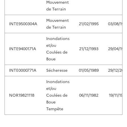
Mouvement
de Terrain
Mouvement
INTE9500304A
21/02/1995
03/08/199
de Terrain
Inondations
et/ou
INTE9400171A
21/12/1993
29/04/199
Coulées de
Boue
INTE0000771A
Sécheresse
01/05/1989
29/12/200
Inondations
et/ou
NOR19821118
Coulées de
06/11/1982
19/11/198
Boue
Tempête