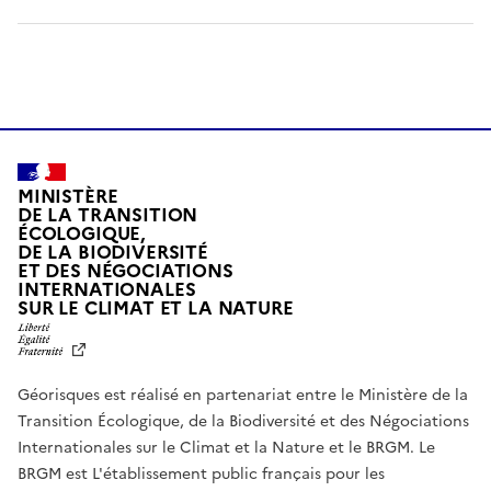
MINISTÈRE
DE LA TRANSITION
ÉCOLOGIQUE,
DE LA BIODIVERSITÉ
ET DES NÉGOCIATIONS
INTERNATIONALES
L
SUR LE CLIMAT ET LA NATURE
I
B
E
R
Géorisques est réalisé en partenariat entre le Ministère de la
T
É
Transition Écologique, de la Biodiversité et des Négociations
,
Internationales sur le Climat et la Nature et le BRGM. Le
É
G
BRGM est L'établissement public français pour les