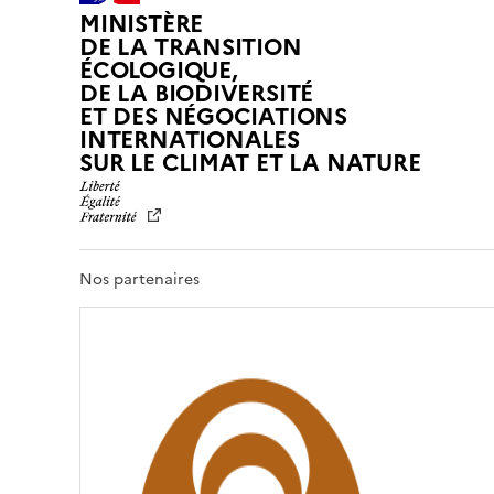
MINISTÈRE
DE LA TRANSITION
ÉCOLOGIQUE,
DE LA BIODIVERSITÉ
ET DES NÉGOCIATIONS
INTERNATIONALES
L
SUR LE CLIMAT ET LA NATURE
I
B
E
R
T
Nos partenaires
É
,
É
G
A
L
I
T
É