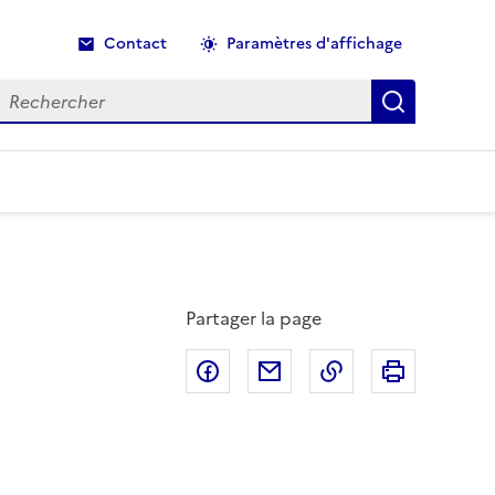
Contact
Paramètres d'affichage
echercher
Recherche
Partager la page
Partager sur Facebook
Partager par email
Copier dans le p
Imprimer