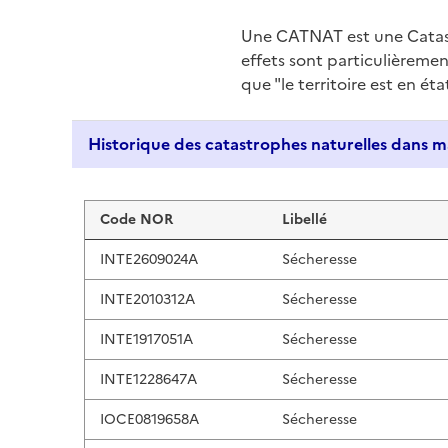
Une CATNAT est une Catas
effets sont particulièreme
que "le territoire est en ét
Liste de résultats
Code NOR
Libellé
INTE2609024A
Sécheresse
INTE2010312A
Sécheresse
INTE1917051A
Sécheresse
INTE1228647A
Sécheresse
IOCE0819658A
Sécheresse