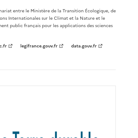
nariat entre le Ministère de la Transition Écologique, de
ons Internationales sur le Climat et la Nature et le
ent public français pour les applications des sciences
c.fr
legifrance.gouv.fr
data.gouv.fr