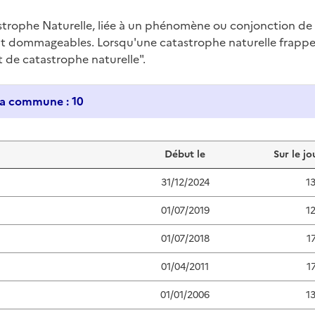
trophe Naturelle, liée à un phénomène ou conjonction d
nt dommageables. Lorsqu'une catastrophe naturelle frappe u
at de catastrophe naturelle".
Historique des catastrophes naturelles dans ma commune : 10
Début le
Sur le jo
31/12/2024
1
01/07/2019
1
01/07/2018
1
01/04/2011
1
01/01/2006
1