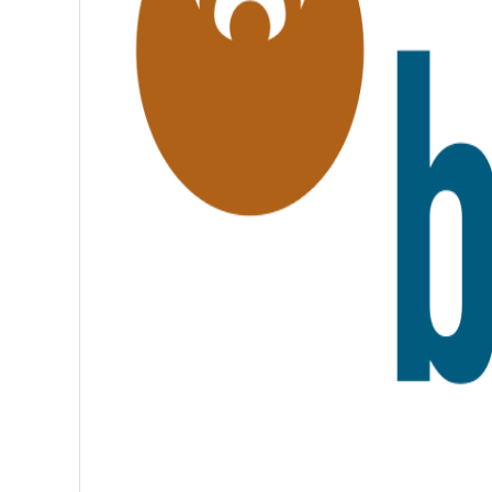
,
F
R
A
T
E
R
N
I
T
É