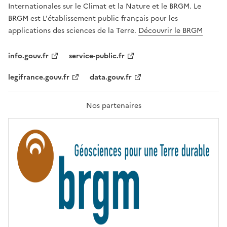
,
Internationales sur le Climat et la Nature et le BRGM. Le
É
G
BRGM est L'établissement public français pour les
A
applications des sciences de la Terre.
Découvrir le BRGM
L
I
T
info.gouv.fr
service-public.fr
É
,
legifrance.gouv.fr
data.gouv.fr
F
R
A
T
Nos partenaires
E
R
N
I
T
É