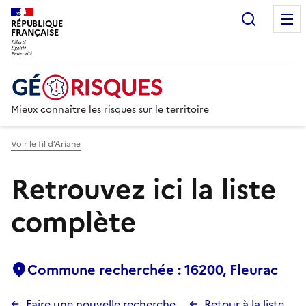
Recherc
RÉPUBLIQUE
FRANÇAISE
Mieux connaître les risques sur le territoire
Voir le fil d’Ariane
Retrouvez ici la liste
complète
Commune recherchée : 16200, Fleurac
Faire une nouvelle recherche
Retour à la liste