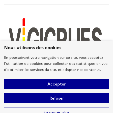
Nous utilisons des cookies
En poursuivant votre navigation sur ce site, vous acceptez
l’utilisation de cookies pour collecter des statistiques en vue
d'optimiser les services du site, et adapter nos contenus.
Plan du site
Accessibilité : partiellement conforme
Mentions
Accepter
Légales
Données personnelles
Gestion des cookies
FAQ
Refuser
Glossaire
BRGM
Sauf mention contraire, tous les contenus de ce site sont sous
licence
En savoir plus