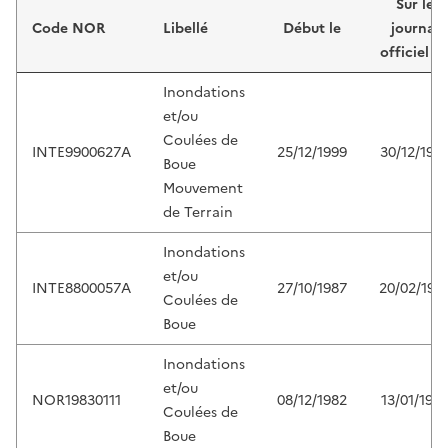
Sur le
Code NOR
Libellé
Début le
journal
officiel d
Inondations
et/ou
Coulées de
INTE9900627A
25/12/1999
30/12/199
Boue
Mouvement
de Terrain
Inondations
et/ou
INTE8800057A
27/10/1987
20/02/198
Coulées de
Boue
Inondations
et/ou
NOR19830111
08/12/1982
13/01/198
Coulées de
Boue