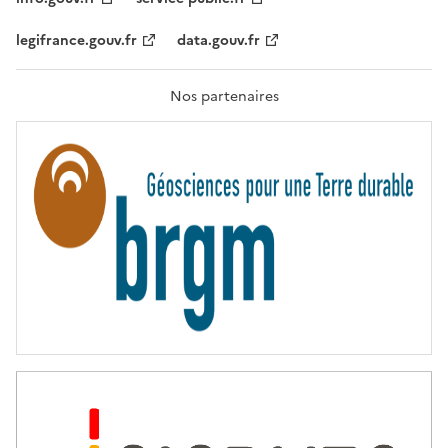
É
,
legifrance.gouv.fr
data.gouv.fr
F
R
A
T
Nos partenaires
E
R
N
I
T
É