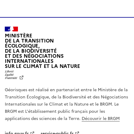
MINISTÈRE
DE LA TRANSITION
ÉCOLOGIQUE,
DE LA BIODIVERSITÉ
ET DES NÉGOCIATIONS
INTERNATIONALES
L
SUR LE CLIMAT ET LA NATURE
I
B
E
R
Géorisques est réalisé en partenariat entre le Ministère de la
T
É
Transition Écologique, de la Biodiversité et des Négociations
,
Internationales sur le Climat et la Nature et le BRGM. Le
É
G
BRGM est L'établissement public français pour les
A
applications des sciences de la Terre.
Découvrir le BRGM
L
I
T
info.gouv.fr
service-public.fr