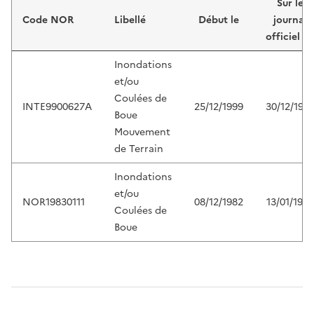
Sur le
Code NOR
Libellé
Début le
journal
officiel d
Inondations
et/ou
Coulées de
INTE9900627A
25/12/1999
30/12/199
Boue
Mouvement
de Terrain
Inondations
et/ou
NOR19830111
08/12/1982
13/01/1983
Coulées de
Boue