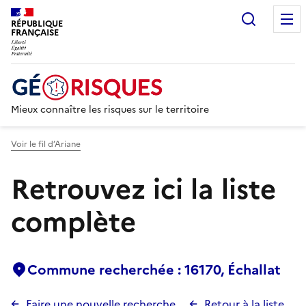
Recherc
RÉPUBLIQUE
FRANÇAISE
Mieux connaître les risques sur le territoire
Voir le fil d’Ariane
Retrouvez ici la liste
complète
Commune recherchée : 16170, Échallat
Faire une nouvelle recherche
Retour à la liste