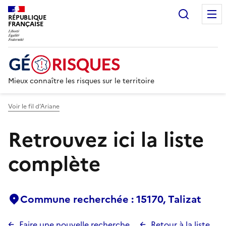
Recherc
RÉPUBLIQUE
FRANÇAISE
Mieux connaître les risques sur le territoire
Voir le fil d’Ariane
Retrouvez ici la liste
complète
Commune recherchée : 15170, Talizat
Faire une nouvelle recherche
Retour à la liste