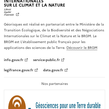
INTERNATIONALES
L
SUR LE CLIMAT ET LA NATURE
I
B
E
R
Géorisques est réalisé en partenariat entre le Ministère de la
T
É
Transition Écologique, de la Biodiversité et des Négociations
,
Internationales sur le Climat et la Nature et le BRGM. Le
É
G
BRGM est L'établissement public français pour les
A
applications des sciences de la Terre.
Découvrir le BRGM
L
I
T
info.gouv.fr
service-public.fr
É
,
legifrance.gouv.fr
data.gouv.fr
F
R
A
T
Nos partenaires
E
R
N
I
T
É