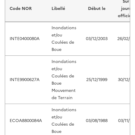
Sur le
Code NOR
Libellé
Début le
journa
officiel
Inondations
et/ou
INTE0400080A
03/12/2003
26/02/2
Coulées de
Boue
Inondations
et/ou
Coulées de
INTE9900627A
25/12/1999
30/12/19
Boue
Mouvement
de Terrain
Inondations
et/ou
ECOA8800084A
03/08/1988
03/11/19
Coulées de
Boue