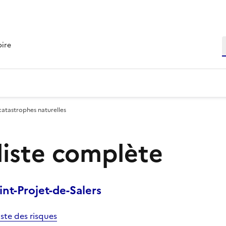
R
oire
catastrophes naturelles
 liste complète
nt-Projet-de-Salers
iste des risques