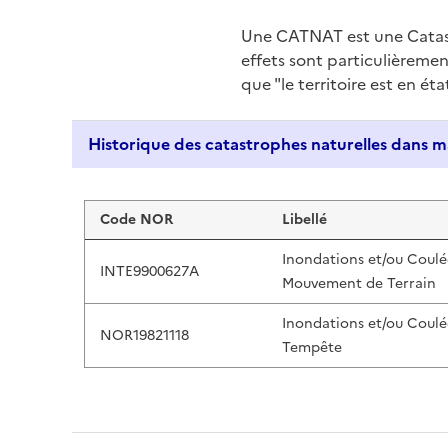
Une CATNAT est une Catas
effets sont particulièreme
que "le territoire est en ét
Liste de résultats
Code NOR
Libellé
Inondations et/ou Coulé
INTE9900627A
Mouvement de Terrain
Inondations et/ou Coulé
NOR19821118
Tempête