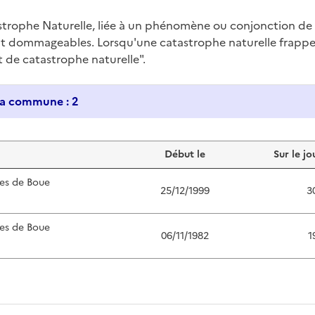
trophe Naturelle, liée à un phénomène ou conjonction d
nt dommageables. Lorsqu'une catastrophe naturelle frappe u
at de catastrophe naturelle".
Historique des catastrophes naturelles dans ma commune : 2
Début le
Sur le jo
es de Boue
25/12/1999
3
es de Boue
06/11/1982
1