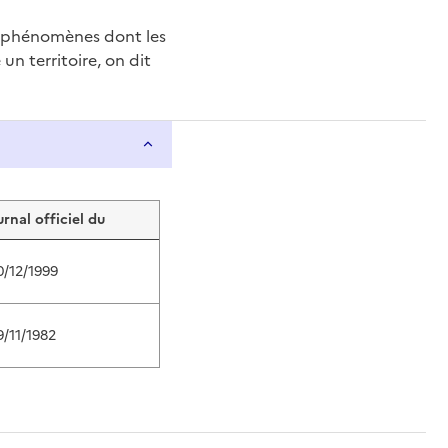
e phénomènes dont les
n territoire, on dit
urnal officiel du
0/12/1999
9/11/1982