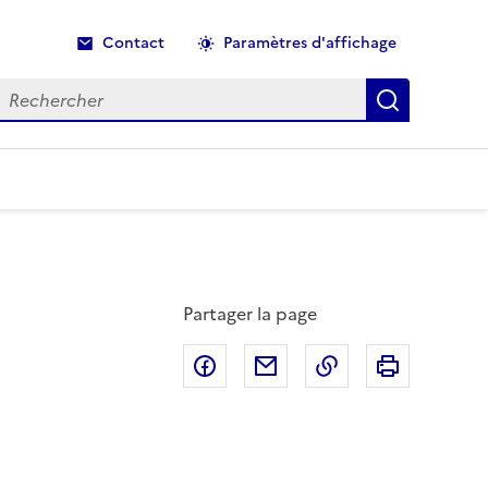
Contact
Paramètres d'affichage
echercher
Recherche
Partager la page
Partager sur Facebook
Partager par email
Copier dans le p
Imprimer