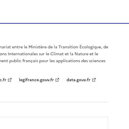
nariat entre le Ministère de la Transition Écologique, de
ons Internationales sur le Climat et la Nature et le
ent public français pour les applications des sciences
c.fr
legifrance.gouv.fr
data.gouv.fr