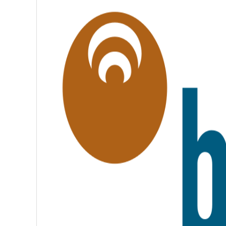
G
A
L
I
T
É
,
F
R
A
T
E
R
N
I
T
É