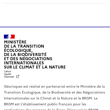
MINISTÈRE
DE LA TRANSITION
ÉCOLOGIQUE,
DE LA BIODIVERSITÉ
ET DES NÉGOCIATIONS
INTERNATIONALES
L
SUR LE CLIMAT ET LA NATURE
I
B
E
R
Géorisques est réalisé en partenariat entre le Ministère de la
T
É
Transition Écologique, de la Biodiversité et des Négociations
,
Internationales sur le Climat et la Nature et le BRGM. Le
É
G
BRGM est L'établissement public français pour les
A