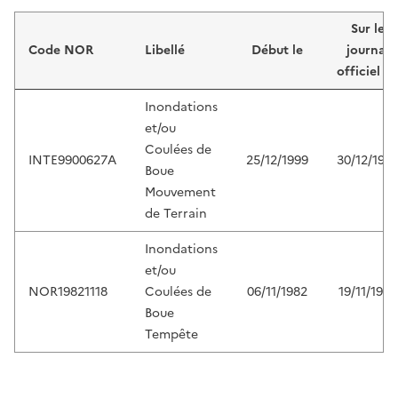
Liste de résultats
Sur le
Code NOR
Libellé
Début le
journal
officiel d
Inondations
et/ou
Coulées de
INTE9900627A
25/12/1999
30/12/199
Boue
Mouvement
de Terrain
Inondations
et/ou
NOR19821118
Coulées de
06/11/1982
19/11/1982
Boue
Tempête