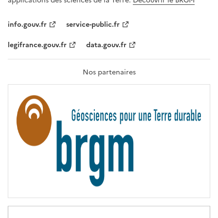
applications des sciences de la Terre.
Découvrir le BRGM
L
I
T
info.gouv.fr
service-public.fr
É
,
legifrance.gouv.fr
data.gouv.fr
F
R
A
T
Nos partenaires
E
R
N
I
T
É