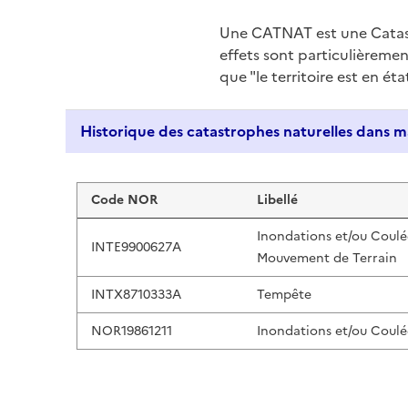
Une CATNAT est une Catas
effets sont particulièreme
que "le territoire est en ét
Liste de résultats
Code NOR
Libellé
Inondations et/ou Coulé
INTE9900627A
Mouvement de Terrain
INTX8710333A
Tempête
NOR19861211
Inondations et/ou Coulé