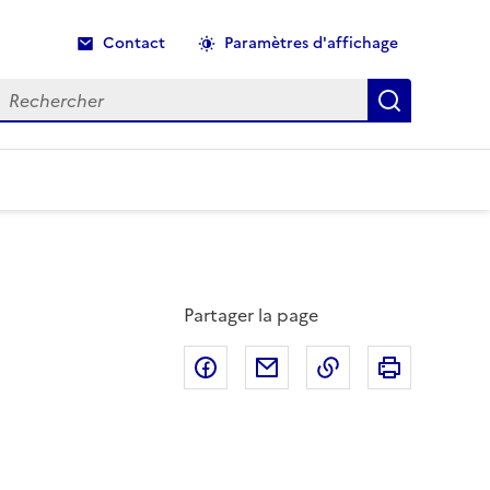
Contact
Paramètres d'affichage
echercher
Recherche
Partager la page
Partager sur Facebook
Partager par email
Copier dans le p
Imprimer