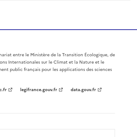
nariat entre le Ministère de la Transition Écologique, de
ons Internationales sur le Climat et la Nature et le
ent public français pour les applications des sciences
c.fr
legifrance.gouv.fr
data.gouv.fr