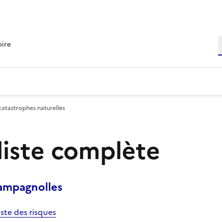
R
oire
catastrophes naturelles
 liste complète
ampagnolles
iste des risques