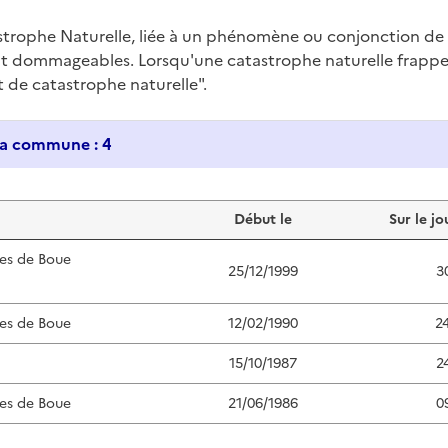
trophe Naturelle, liée à un phénomène ou conjonction d
nt dommageables. Lorsqu'une catastrophe naturelle frappe u
at de catastrophe naturelle".
Historique des catastrophes naturelles dans ma commune : 4
Début le
Sur le jo
es de Boue
25/12/1999
3
es de Boue
12/02/1990
2
15/10/1987
2
es de Boue
21/06/1986
0