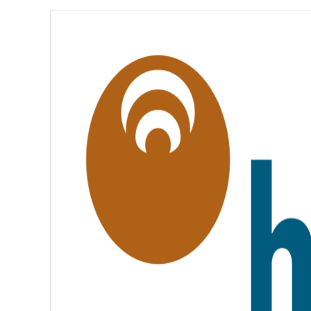
É
,
É
G
A
L
I
T
É
,
F
R
A
T
E
R
N
I
T
É