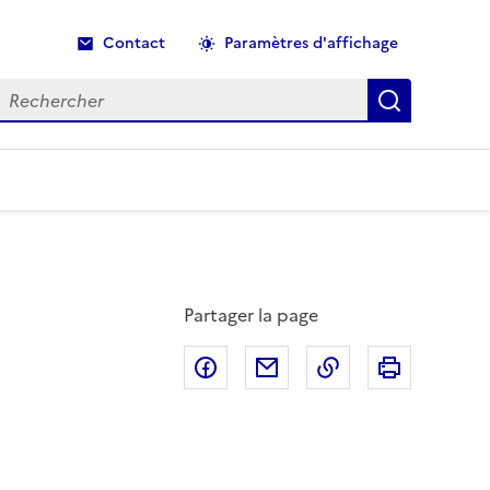
Contact
Paramètres d'affichage
echercher
Recherche
Partager la page
Partager sur Facebook
Partager par email
Copier dans le p
Imprimer