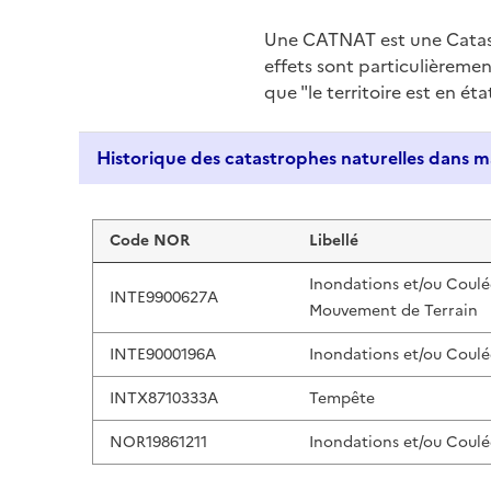
Une CATNAT est une Catas
effets sont particulièreme
que "le territoire est en ét
Liste de résultats
Code NOR
Libellé
Inondations et/ou Coulé
INTE9900627A
Mouvement de Terrain
INTE9000196A
Inondations et/ou Coulé
INTX8710333A
Tempête
NOR19861211
Inondations et/ou Coulé