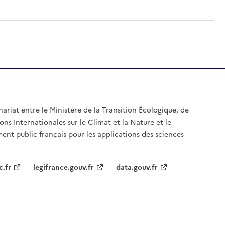
nariat entre le Ministère de la Transition Écologique, de
ons Internationales sur le Climat et la Nature et le
ent public français pour les applications des sciences
c.fr
legifrance.gouv.fr
data.gouv.fr