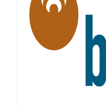
É
,
F
R
A
T
E
R
N
I
T
É