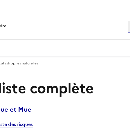
R
oire
catastrophes naturelles
 liste complète
hue et Mue
iste des risques