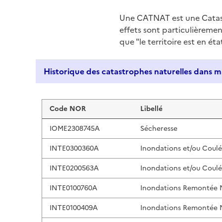
Une CATNAT est une Catas
effets sont particulièreme
que "le territoire est en ét
Liste de résultats
Code NOR
Libellé
IOME2308745A
Sécheresse
INTE0300360A
Inondations et/ou Coul
INTE0200563A
Inondations et/ou Coul
INTE0100760A
Inondations Remontée
INTE0100409A
Inondations Remontée