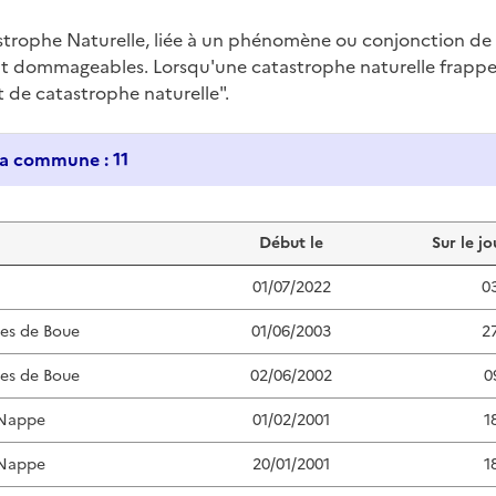
trophe Naturelle, liée à un phénomène ou conjonction d
nt dommageables. Lorsqu'une catastrophe naturelle frappe u
at de catastrophe naturelle".
Historique des catastrophes naturelles dans ma commune : 11
Début le
Sur le jo
01/07/2022
0
ées de Boue
01/06/2003
2
ées de Boue
02/06/2002
0
 Nappe
01/02/2001
1
 Nappe
20/01/2001
1