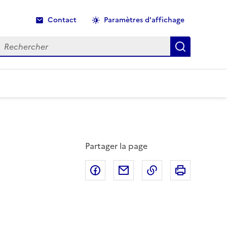
Contact
Paramètres d'affichage
echercher
Recherche
Partager la page
Partager sur Facebook
Partager par email
Copier dans le p
Imprimer