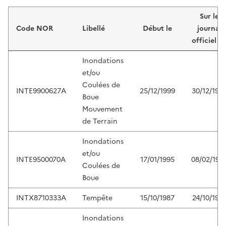
Liste de résultats
Sur le
Code NOR
Libellé
Début le
journal
officiel d
Inondations
et/ou
Coulées de
INTE9900627A
25/12/1999
30/12/199
Boue
Mouvement
de Terrain
Inondations
et/ou
INTE9500070A
17/01/1995
08/02/199
Coulées de
Boue
INTX8710333A
Tempête
15/10/1987
24/10/198
Inondations