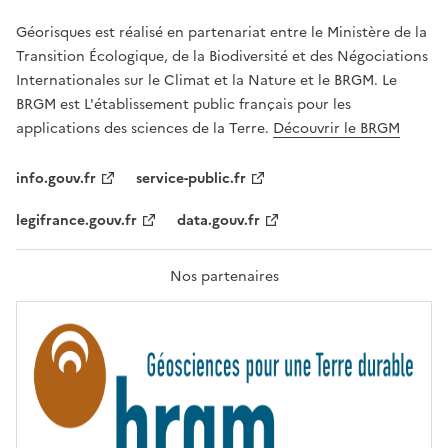
E
R
Géorisques est réalisé en partenariat entre le Ministère de la
T
É
Transition Écologique, de la Biodiversité et des Négociations
,
Internationales sur le Climat et la Nature et le BRGM. Le
É
G
BRGM est L'établissement public français pour les
A
applications des sciences de la Terre.
Découvrir le BRGM
L
I
T
info.gouv.fr
service-public.fr
É
,
legifrance.gouv.fr
data.gouv.fr
F
R
A
T
Nos partenaires
E
R
N
I
T
É