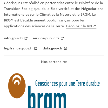
R
Géorisques est réalisé en partenariat entre le Ministère de la
T
É
Transition Écologique, de la Biodiversité et des Négociations
,
Internationales sur le Climat et la Nature et le BRGM. Le
É
G
BRGM est L'établissement public français pour les
A
applications des sciences de la Terre.
Découvrir le BRGM
L
I
T
info.gouv.fr
service-public.fr
É
,
legifrance.gouv.fr
data.gouv.fr
F
R
A
T
Nos partenaires
E
R
N
I
T
É