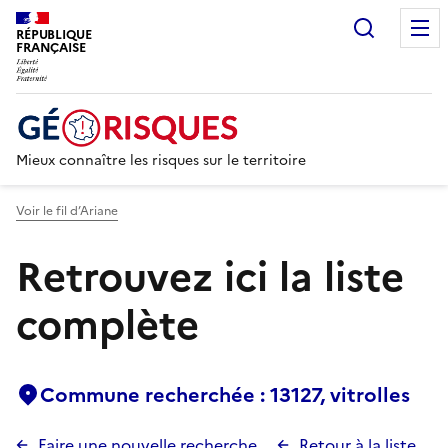
Recherc
RÉPUBLIQUE
FRANÇAISE
Mieux connaître les risques sur le territoire
Voir le fil d’Ariane
Retrouvez ici la liste
complète
Commune recherchée : 13127, vitrolles
Faire une nouvelle recherche
Retour à la liste