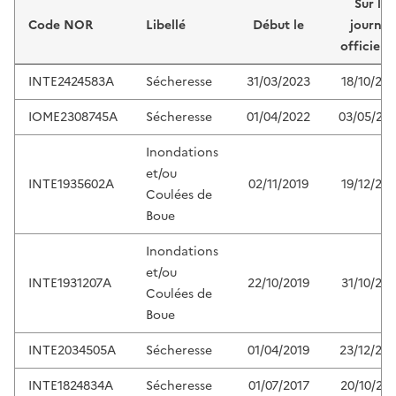
Sur le
Code NOR
Libellé
Début le
journal
officiel 
INTE2424583A
Sécheresse
31/03/2023
18/10/202
IOME2308745A
Sécheresse
01/04/2022
03/05/20
Inondations
et/ou
INTE1935602A
02/11/2019
19/12/201
Coulées de
Boue
Inondations
et/ou
INTE1931207A
22/10/2019
31/10/201
Coulées de
Boue
INTE2034505A
Sécheresse
01/04/2019
23/12/20
INTE1824834A
Sécheresse
01/07/2017
20/10/201