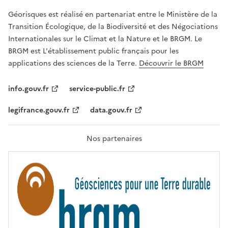
R
Géorisques est réalisé en partenariat entre le Ministère de la
T
É
Transition Écologique, de la Biodiversité et des Négociations
,
Internationales sur le Climat et la Nature et le BRGM. Le
É
G
BRGM est L'établissement public français pour les
A
applications des sciences de la Terre.
Découvrir le BRGM
L
I
T
info.gouv.fr
service-public.fr
É
,
legifrance.gouv.fr
data.gouv.fr
F
R
A
T
Nos partenaires
E
R
N
I
T
É