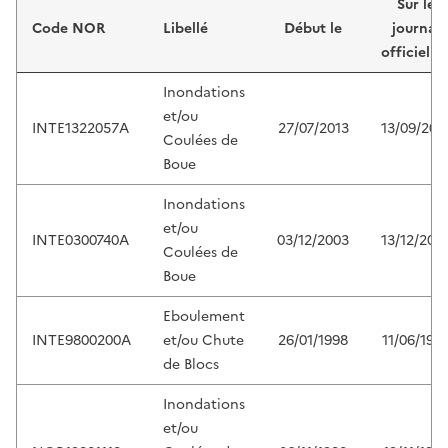
Sur le
Code NOR
Libellé
Début le
journal
officiel d
Inondations
et/ou
INTE1322057A
27/07/2013
13/09/201
Coulées de
Boue
Inondations
et/ou
INTE0300740A
03/12/2003
13/12/200
Coulées de
Boue
Eboulement
INTE9800200A
et/ou Chute
26/01/1998
11/06/199
de Blocs
Inondations
et/ou