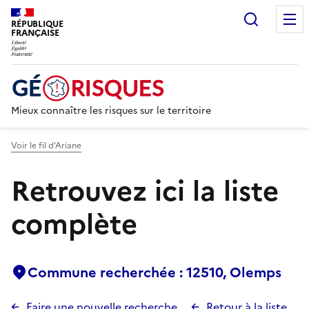
Recherc
RÉPUBLIQUE
FRANÇAISE
Mieux connaître les risques sur le territoire
Voir le fil d’Ariane
Retrouvez ici la liste
complète
Commune recherchée : 12510, Olemps
Faire une nouvelle recherche
Retour à la liste