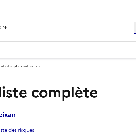
R
oire
catastrophes naturelles
 liste complète
eixan
iste des risques