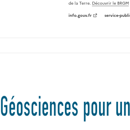
de la Terre.
Découvrir le BRGM
info.gouv.fr
service-publi