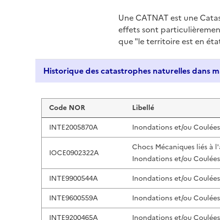
Une CATNAT est une Catas
effets sont particulièreme
que "le territoire est en ét
Liste de résultats
Code NOR
Libellé
INTE2005870A
Inondations et/ou Coulée
Chocs Mécaniques liés à l
IOCE0902322A
Inondations et/ou Coulée
INTE9900544A
Inondations et/ou Coulée
INTE9600559A
Inondations et/ou Coulée
INTE9200465A
Inondations et/ou Coulée