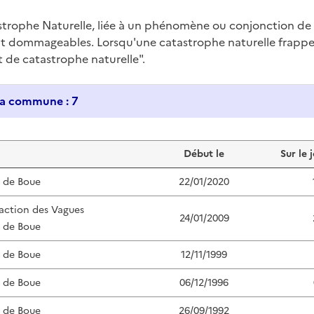
trophe Naturelle, liée à un phénomène ou conjonction d
nt dommageables. Lorsqu'une catastrophe naturelle frappe u
at de catastrophe naturelle".
Historique des catastrophes naturelles dans ma commune : 7
Début le
Sur le 
s de Boue
22/01/2020
'action des Vagues
24/01/2009
s de Boue
s de Boue
12/11/1999
s de Boue
06/12/1996
s de Boue
26/09/1992