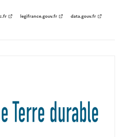
c.fr
legifrance.gouv.fr
data.gouv.fr