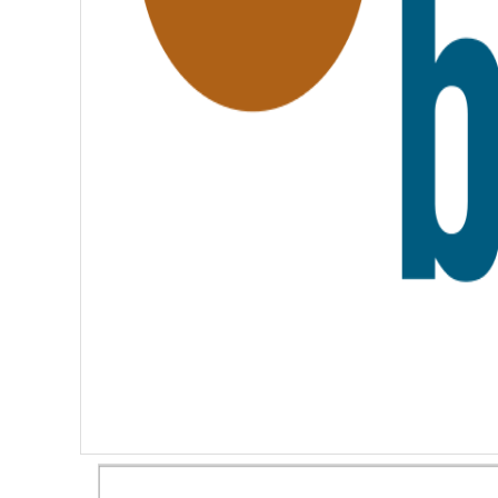
T
E
R
N
I
T
É