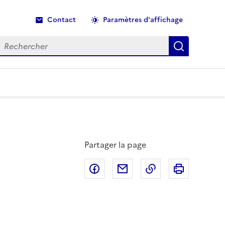
Contact
Paramètres d'affichage
echercher
Recherche
Partager la page
Partager sur Facebook
Partager par email
Copier dans le p
Imprimer