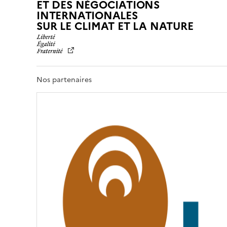
ET DES NÉGOCIATIONS
INTERNATIONALES
L
SUR LE CLIMAT ET LA NATURE
I
B
E
R
T
Nos partenaires
É
,
É
G
A
L
I
T
É
,
F
R
A