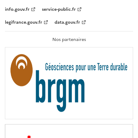
I
T
info.gouv.fr
service-public.fr
É
,
legifrance.gouv.fr
data.gouv.fr
F
R
A
T
Nos partenaires
E
R
N
I
T
É