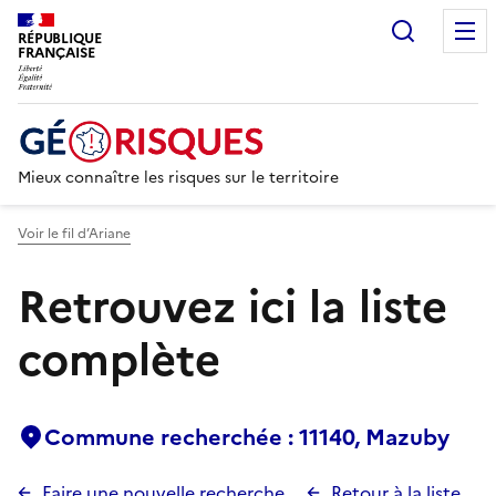
Recherc
RÉPUBLIQUE
FRANÇAISE
Mieux connaître les risques sur le territoire
Voir le fil d’Ariane
Retrouvez ici la liste
complète
Commune recherchée : 11140, Mazuby
Faire une nouvelle recherche
Retour à la liste