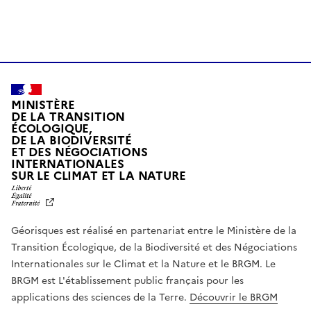
MINISTÈRE
DE LA TRANSITION
ÉCOLOGIQUE,
DE LA BIODIVERSITÉ
ET DES NÉGOCIATIONS
INTERNATIONALES
L
SUR LE CLIMAT ET LA NATURE
I
B
E
R
Géorisques est réalisé en partenariat entre le Ministère de la
T
É
Transition Écologique, de la Biodiversité et des Négociations
,
Internationales sur le Climat et la Nature et le BRGM. Le
É
G
BRGM est L'établissement public français pour les
A
applications des sciences de la Terre.
Découvrir le BRGM
L