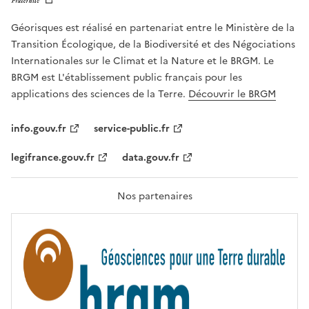
E
R
Géorisques est réalisé en partenariat entre le Ministère de la
T
É
Transition Écologique, de la Biodiversité et des Négociations
,
Internationales sur le Climat et la Nature et le BRGM. Le
É
G
BRGM est L'établissement public français pour les
A
applications des sciences de la Terre.
Découvrir le BRGM
L
I
T
info.gouv.fr
service-public.fr
É
,
legifrance.gouv.fr
data.gouv.fr
F
R
A
T
Nos partenaires
E
R
N
I
T
É