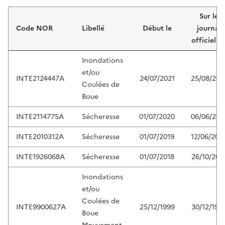
Liste de résultats
Sur le
Code NOR
Libellé
Début le
journal
officiel d
Inondations
et/ou
INTE2124447A
24/07/2021
25/08/202
Coulées de
Boue
INTE2114775A
Sécheresse
01/07/2020
06/06/202
INTE2010312A
Sécheresse
01/07/2019
12/06/202
INTE1926068A
Sécheresse
01/07/2018
26/10/201
Inondations
et/ou
Coulées de
INTE9900627A
25/12/1999
30/12/199
Boue