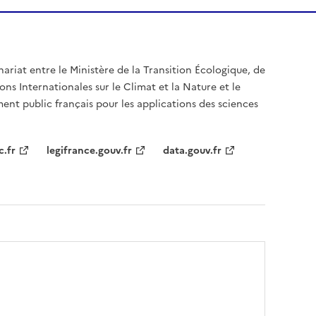
nariat entre le Ministère de la Transition Écologique, de
ons Internationales sur le Climat et la Nature et le
ent public français pour les applications des sciences
c.fr
legifrance.gouv.fr
data.gouv.fr