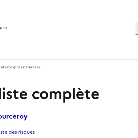
R
oire
catastrophes naturelles
 liste complète
ourceroy
iste des risques