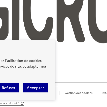
ez l’utilisation de cookies
rvices du site, et adapter nos
Refuser
Accepter
ions Légales
Données personnelles
Gestion des cookies
FA
ence etalab-2.0