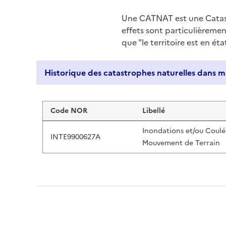
Une CATNAT est une Catas
effets sont particulièreme
que "le territoire est en ét
Liste de résultats
Code NOR
Libellé
Inondations et/ou Coulé
INTE9900627A
Mouvement de Terrain