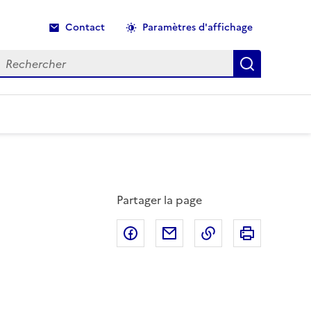
Contact
Paramètres d'affichage
echercher
Recherche
Partager la page
Partager sur Facebook
Partager par email
Copier dans le p
Imprimer