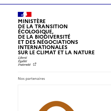
MINISTÈRE
DE LA TRANSITION
ÉCOLOGIQUE,
DE LA BIODIVERSITÉ
ET DES NÉGOCIATIONS
INTERNATIONALES
L
SUR LE CLIMAT ET LA NATURE
I
B
E
R
T
Nos partenaires
É
,
É
G
A
L