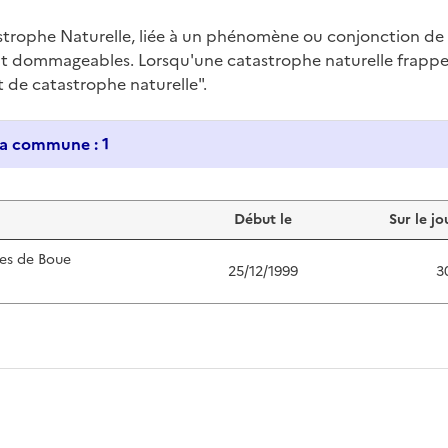
trophe Naturelle, liée à un phénomène ou conjonction d
nt dommageables. Lorsqu'une catastrophe naturelle frappe u
at de catastrophe naturelle".
Historique des catastrophes naturelles dans ma commune : 1
Début le
Sur le jo
es de Boue
25/12/1999
3