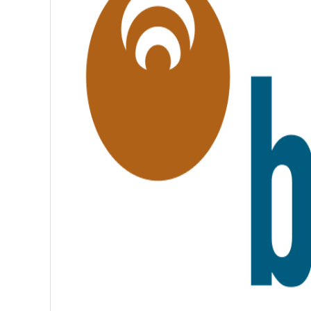
I
T
É
,
F
R
A
T
E
R
N
I
T
É