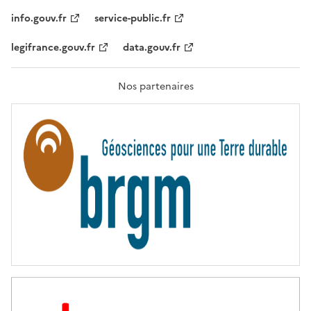
I
T
info.gouv.fr
service-public.fr
É
,
legifrance.gouv.fr
data.gouv.fr
F
R
A
T
Nos partenaires
E
R
N
I
T
É