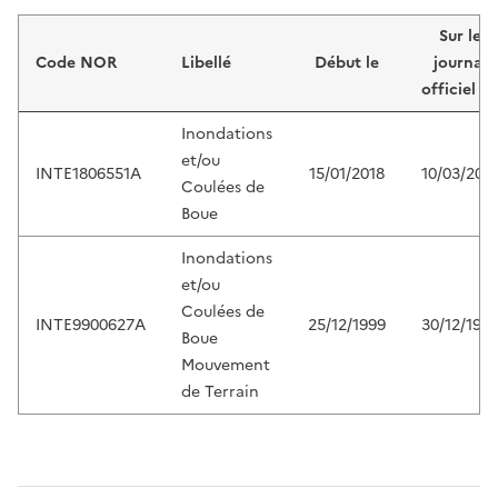
Liste de résultats
Sur le
Code NOR
Libellé
Début le
journal
officiel d
Inondations
et/ou
INTE1806551A
15/01/2018
10/03/201
Coulées de
Boue
Inondations
et/ou
Coulées de
INTE9900627A
25/12/1999
30/12/199
Boue
Mouvement
de Terrain