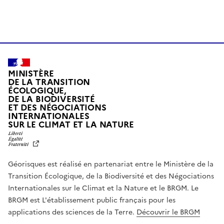
MINISTÈRE
DE LA TRANSITION
ÉCOLOGIQUE,
DE LA BIODIVERSITÉ
ET DES NÉGOCIATIONS
INTERNATIONALES
L
SUR LE CLIMAT ET LA NATURE
I
B
E
R
Géorisques est réalisé en partenariat entre le Ministère de la
T
É
Transition Écologique, de la Biodiversité et des Négociations
,
Internationales sur le Climat et la Nature et le BRGM. Le
É
G
BRGM est L'établissement public français pour les
A
applications des sciences de la Terre.
Découvrir le BRGM
L