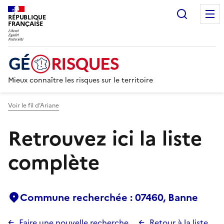
Recherc
RÉPUBLIQUE
FRANÇAISE
Mieux connaître les risques sur le territoire
Voir le fil d’Ariane
Retrouvez ici la liste
complète
Commune recherchée : 07460, Banne
Faire une nouvelle recherche
Retour à la liste