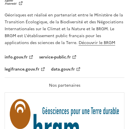
B
E
R
Géorisques est réalisé en partenariat entre le Ministère de la
T
É
Transition Écologique, de la Biodiversité et des Négociations
,
Internationales sur le Climat et la Nature et le BRGM. Le
É
G
BRGM est L'établissement public français pour les
A
applications des sciences de la Terre.
Découvrir le BRGM
L
I
T
info.gouv.fr
service-public.fr
É
,
legifrance.gouv.fr
data.gouv.fr
F
R
A
T
Nos partenaires
E
R
N
I
T
É