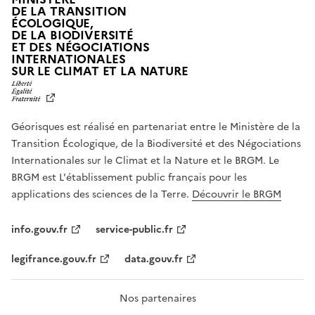
DE LA TRANSITION
ÉCOLOGIQUE,
DE LA BIODIVERSITÉ
ET DES NÉGOCIATIONS
INTERNATIONALES
L
SUR LE CLIMAT ET LA NATURE
I
B
E
R
Géorisques est réalisé en partenariat entre le Ministère de la
T
É
Transition Écologique, de la Biodiversité et des Négociations
,
Internationales sur le Climat et la Nature et le BRGM. Le
É
G
BRGM est L'établissement public français pour les
A
applications des sciences de la Terre.
Découvrir le BRGM
L
I
T
info.gouv.fr
service-public.fr
É
,
legifrance.gouv.fr
data.gouv.fr
F
R
A
T
Nos partenaires
E