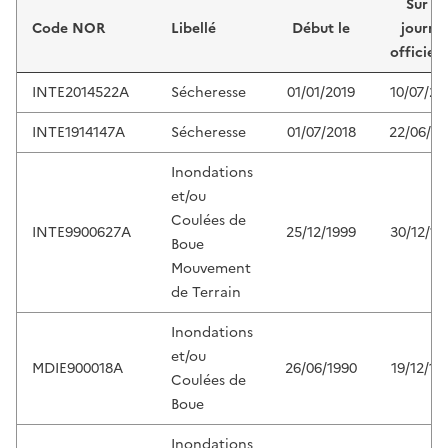
Sur le
Code NOR
Libellé
Début le
journa
officiel 
INTE2014522A
Sécheresse
01/01/2019
10/07/20
INTE1914147A
Sécheresse
01/07/2018
22/06/20
Inondations
et/ou
Coulées de
INTE9900627A
25/12/1999
30/12/19
Boue
Mouvement
de Terrain
Inondations
et/ou
MDIE900018A
26/06/1990
19/12/19
Coulées de
Boue
Inondations