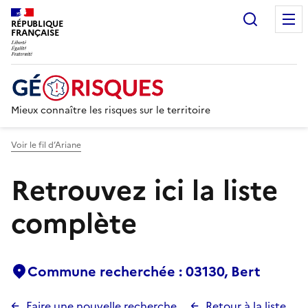
Recherc
RÉPUBLIQUE
FRANÇAISE
Mieux connaître les risques sur le territoire
Voir le fil d’Ariane
Retrouvez ici la liste
complète
Commune recherchée : 03130, Bert
Faire une nouvelle recherche
Retour à la liste