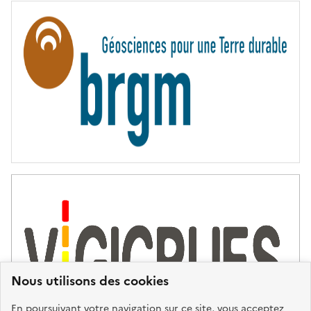
R
N
I
T
É
Nous utilisons des cookies
En poursuivant votre navigation sur ce site, vous acceptez