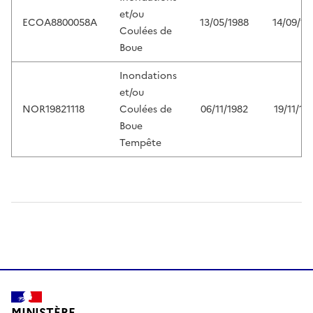
et/ou
ECOA8800058A
13/05/1988
14/09/19
Coulées de
Boue
Inondations
et/ou
NOR19821118
Coulées de
06/11/1982
19/11/19
Boue
Tempête
MINISTÈRE