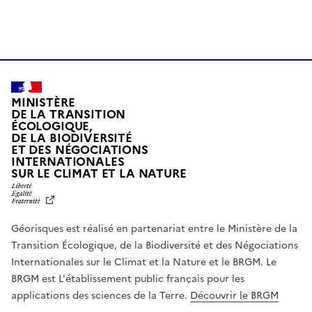
MINISTÈRE
DE LA TRANSITION
ÉCOLOGIQUE,
DE LA BIODIVERSITÉ
ET DES NÉGOCIATIONS
INTERNATIONALES
L
SUR LE CLIMAT ET LA NATURE
I
B
E
R
Géorisques est réalisé en partenariat entre le Ministère de la
T
É
Transition Écologique, de la Biodiversité et des Négociations
,
Internationales sur le Climat et la Nature et le BRGM. Le
É
G
BRGM est L'établissement public français pour les
A
applications des sciences de la Terre.
Découvrir le BRGM
L