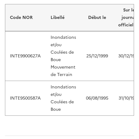
Liste de résultats
Sur le
Code NOR
Libellé
Début le
journal
officiel d
Inondations
et/ou
Coulées de
INTE9900627A
25/12/1999
30/12/199
Boue
Mouvement
de Terrain
Inondations
et/ou
INTE9500587A
06/08/1995
31/10/199
Coulées de
Boue