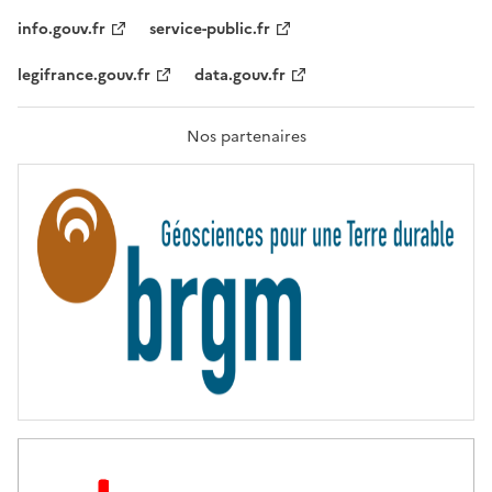
I
T
info.gouv.fr
service-public.fr
É
,
legifrance.gouv.fr
data.gouv.fr
F
R
A
T
Nos partenaires
E
R
N
I
T
É