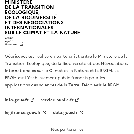
MINISTÈRE
DE LA TRANSITION
ÉCOLOGIQUE,
DE LA BIODIVERSITÉ
ET DES NÉGOCIATIONS
INTERNATIONALES
L
SUR LE CLIMAT ET LA NATURE
I
B
E
R
Géorisques est réalisé en partenariat entre le Ministère de la
T
É
Transition Écologique, de la Biodiversité et des Négociations
,
Internationales sur le Climat et la Nature et le BRGM. Le
É
G
BRGM est L'établissement public français pour les
A
applications des sciences de la Terre.
Découvrir le BRGM
L
I
T
info.gouv.fr
service-public.fr
É
,
legifrance.gouv.fr
data.gouv.fr
F
R
A
T
Nos partenaires