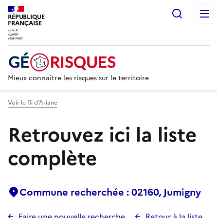
Recherc
RÉPUBLIQUE
FRANÇAISE
Mieux connaître les risques sur le territoire
Voir le fil d’Ariane
Retrouvez ici la liste
complète
Commune recherchée : 02160, Jumigny
Faire une nouvelle recherche
Retour à la liste