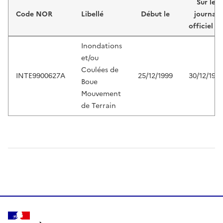
Sur le
Code NOR
Libellé
Début le
journal
officiel d
Inondations
et/ou
Coulées de
INTE9900627A
25/12/1999
30/12/199
Boue
Mouvement
de Terrain