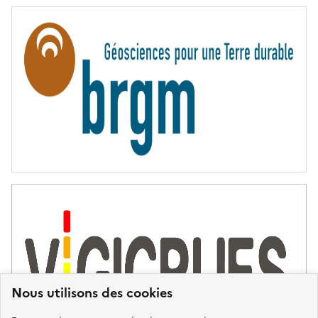
E
R
N
I
T
É
Nous utilisons des cookies