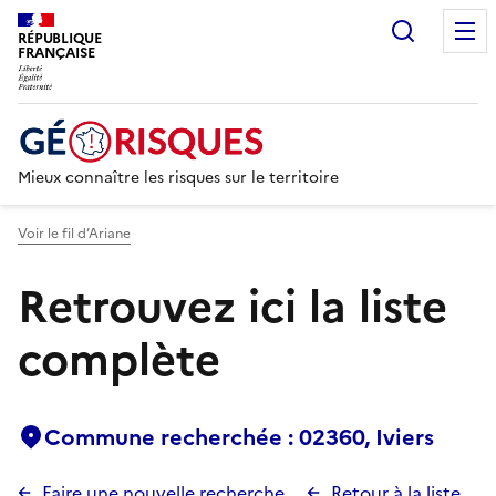
Recherc
RÉPUBLIQUE
FRANÇAISE
Mieux connaître les risques sur le territoire
Voir le fil d’Ariane
Retrouvez ici la liste
complète
Commune recherchée : 02360, Iviers
Faire une nouvelle recherche
Retour à la liste