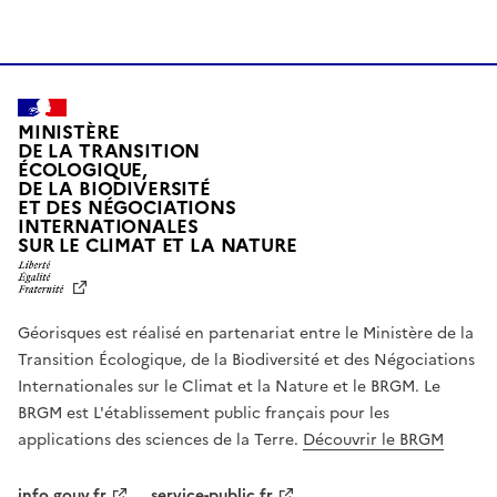
MINISTÈRE
DE LA TRANSITION
ÉCOLOGIQUE,
DE LA BIODIVERSITÉ
ET DES NÉGOCIATIONS
INTERNATIONALES
L
SUR LE CLIMAT ET LA NATURE
I
B
E
R
Géorisques est réalisé en partenariat entre le Ministère de la
T
É
Transition Écologique, de la Biodiversité et des Négociations
,
Internationales sur le Climat et la Nature et le BRGM. Le
É
G
BRGM est L'établissement public français pour les
A
applications des sciences de la Terre.
Découvrir le BRGM
L
I
T
info.gouv.fr
service-public.fr