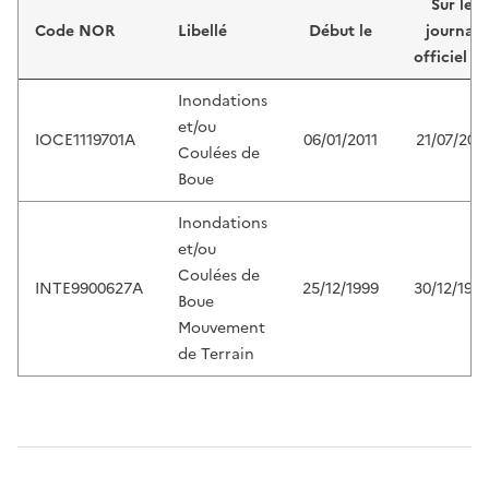
Sur le
Code NOR
Libellé
Début le
journal
officiel d
Inondations
et/ou
IOCE1119701A
06/01/2011
21/07/2011
Coulées de
Boue
Inondations
et/ou
Coulées de
INTE9900627A
25/12/1999
30/12/199
Boue
Mouvement
de Terrain