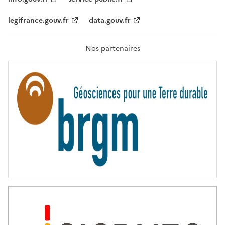
É
,
legifrance.gouv.fr
data.gouv.fr
F
R
A
T
Nos partenaires
E
R
N
I
T
É