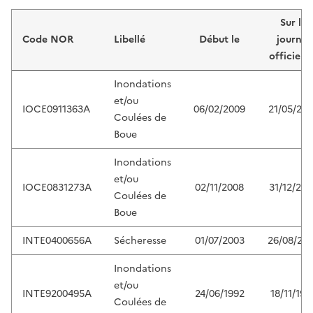
Liste de résultats
Sur le
Code NOR
Libellé
Début le
journal
officiel 
Inondations
et/ou
IOCE0911363A
06/02/2009
21/05/20
Coulées de
Boue
Inondations
et/ou
IOCE0831273A
02/11/2008
31/12/200
Coulées de
Boue
INTE0400656A
Sécheresse
01/07/2003
26/08/20
Inondations
et/ou
INTE9200495A
24/06/1992
18/11/199
Coulées de