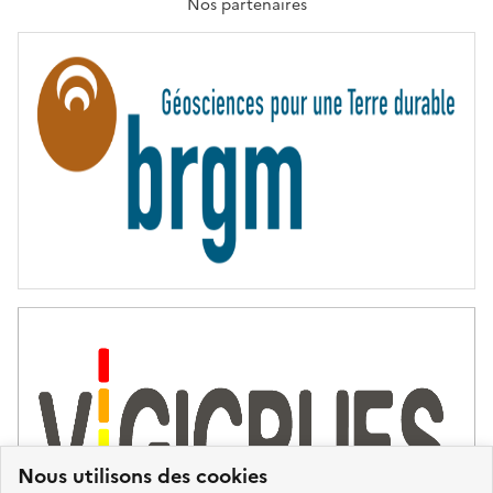
T
Nos partenaires
E
R
N
I
T
É
Nous utilisons des cookies