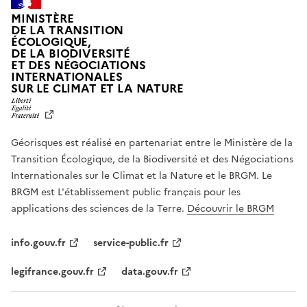
MINISTÈRE
DE LA TRANSITION
ÉCOLOGIQUE,
DE LA BIODIVERSITÉ
ET DES NÉGOCIATIONS
INTERNATIONALES
L
SUR LE CLIMAT ET LA NATURE
I
B
E
R
Géorisques est réalisé en partenariat entre le Ministère de la
T
É
Transition Écologique, de la Biodiversité et des Négociations
,
Internationales sur le Climat et la Nature et le BRGM. Le
É
G
BRGM est L'établissement public français pour les
A
applications des sciences de la Terre.
Découvrir le BRGM
L
I
T
info.gouv.fr
service-public.fr
É
,
legifrance.gouv.fr
data.gouv.fr
F
R
A