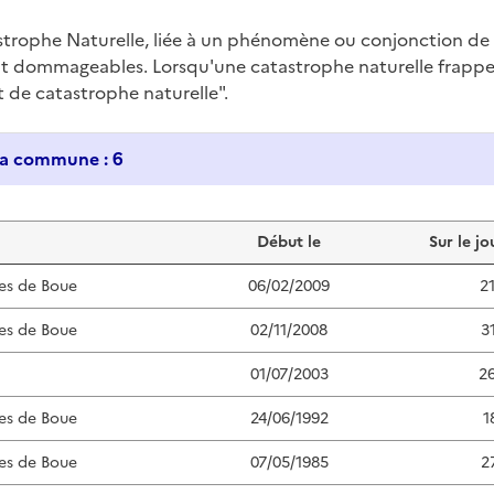
trophe Naturelle, liée à un phénomène ou conjonction d
nt dommageables. Lorsqu'une catastrophe naturelle frappe u
at de catastrophe naturelle".
Historique des catastrophes naturelles dans ma commune : 6
Début le
Sur le jo
es de Boue
06/02/2009
2
es de Boue
02/11/2008
3
01/07/2003
2
es de Boue
24/06/1992
1
es de Boue
07/05/1985
2