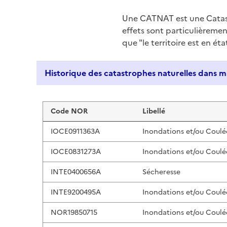
Une CATNAT est une Catas
effets sont particulièreme
que "le territoire est en ét
Liste de résultats
Code NOR
Libellé
IOCE0911363A
Inondations et/ou Coulé
IOCE0831273A
Inondations et/ou Coulé
INTE0400656A
Sécheresse
INTE9200495A
Inondations et/ou Coulé
NOR19850715
Inondations et/ou Coulé