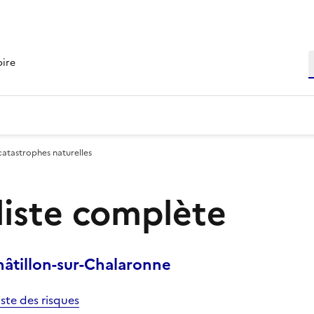
R
oire
catastrophes naturelles
 liste complète
âtillon-sur-Chalaronne
iste des risques