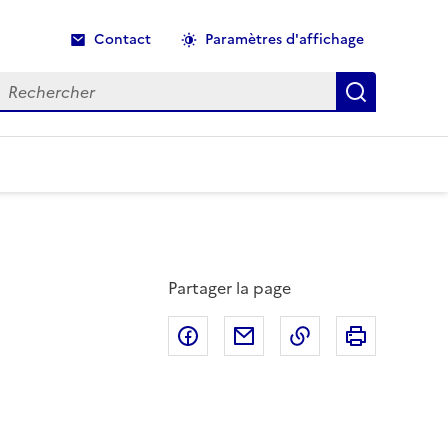
Contact
Paramètres d'affichage
echercher
Recherche
Partager la page
Partager sur Facebook
Partager par email
Copier dans le p
Imprimer