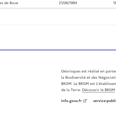
es de Boue
21/06/1984
1
Géorisques est réalisé en parte
la Biodiversité et des Négociati
BRGM. Le BRGM est L'établissem
de la Terre.
Découvrir le BRGM
info.gouv.fr
service-publi