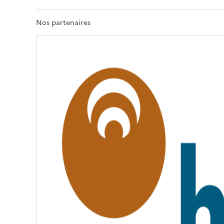
E
R
T
Nos partenaires
É
,
É
G
A
L
I
T
É
,
F
R
A
T
E
R
N
I
T