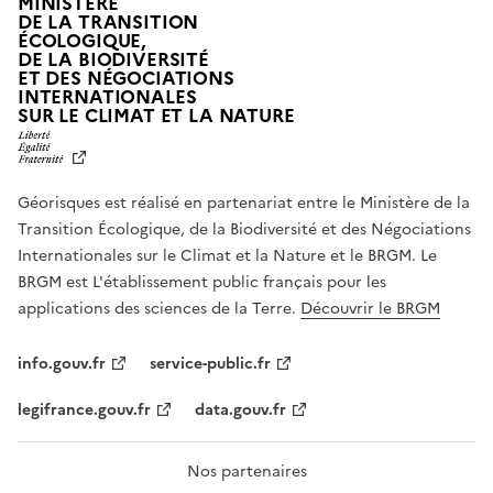
MINISTÈRE
DE LA TRANSITION
ÉCOLOGIQUE,
DE LA BIODIVERSITÉ
ET DES NÉGOCIATIONS
INTERNATIONALES
L
SUR LE CLIMAT ET LA NATURE
I
B
E
R
Géorisques est réalisé en partenariat entre le Ministère de la
T
É
Transition Écologique, de la Biodiversité et des Négociations
,
Internationales sur le Climat et la Nature et le BRGM. Le
É
G
BRGM est L'établissement public français pour les
A
applications des sciences de la Terre.
Découvrir le BRGM
L
I
T
info.gouv.fr
service-public.fr
É
,
legifrance.gouv.fr
data.gouv.fr
F
R
A
T
Nos partenaires
E