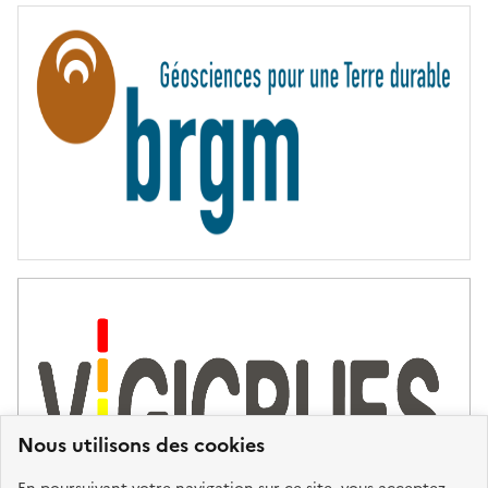
R
N
I
T
É
Nous utilisons des cookies