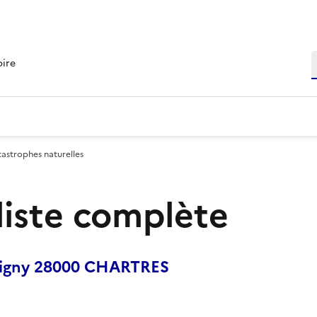
R
oire
tastrophes naturelles
 liste complète
etigny 28000 CHARTRES