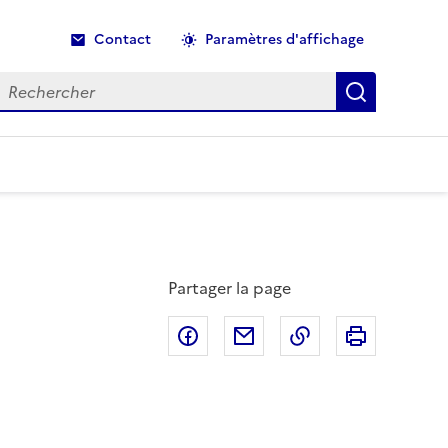
Contact
Paramètres d'affichage
echercher
Recherche
Partager la page
Partager sur Facebook
Partager par email
Copier dans le p
Imprimer