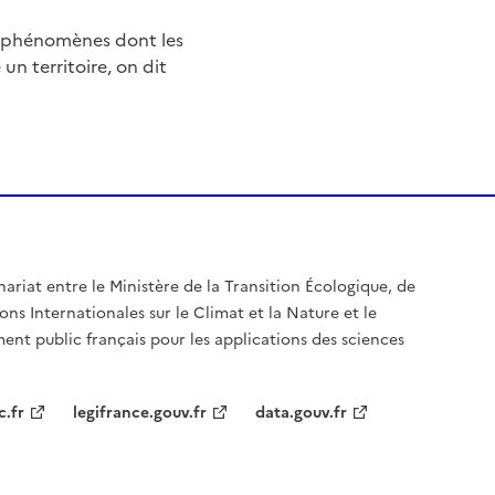
e phénomènes dont les
n territoire, on dit
nariat entre le Ministère de la Transition Écologique, de
ons Internationales sur le Climat et la Nature et le
ent public français pour les applications des sciences
c.fr
legifrance.gouv.fr
data.gouv.fr