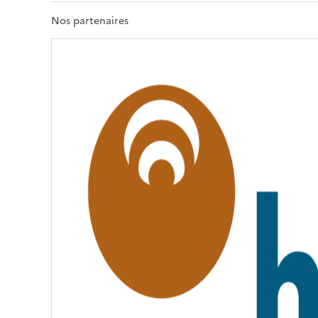
R
T
Nos partenaires
É
,
É
G
A
L
I
T
É
,
F
R
A
T
E
R
N
I
T
É