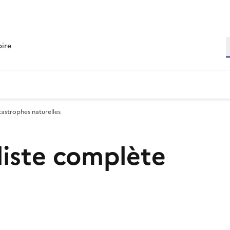
R
oire
tastrophes naturelles
 liste complète