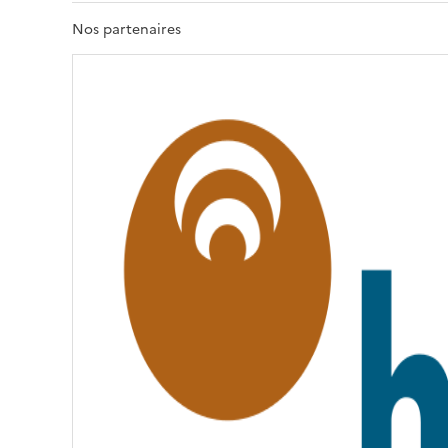
R
T
Nos partenaires
É
,
É
G
A
L
I
T
É
,
F
R
A
T
E
R
N
I
T
É