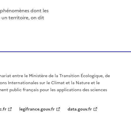
e phénomènes dont les
n territoire, on dit
nariat entre le Ministère de la Transition Écologique, de
ons Internationales sur le Climat et la Nature et le
ent public français pour les applications des sciences
c.fr
legifrance.gouv.fr
data.gouv.fr