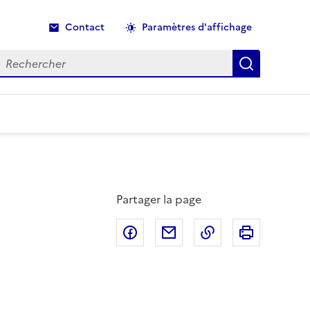
Contact
Paramètres d'affichage
echercher
Recherche
Partager la page
Partager sur Facebook
Partager par email
Copier dans le p
Imprimer