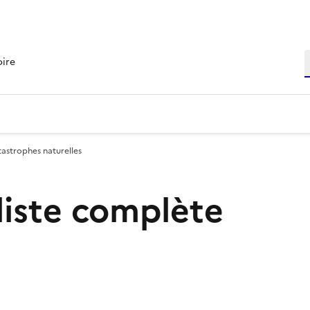
R
oire
tastrophes naturelles
 liste complète