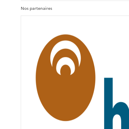
R
T
Nos partenaires
É
,
É
G
A
L
I
T
É
,
F
R
A
T
E
R
N
I
T
É