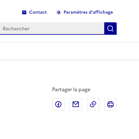
Contact
Paramètres d'affichage
echercher
Recherche
Partager la page
Partager sur Facebook
Partager par email
Copier dans le p
Imprimer