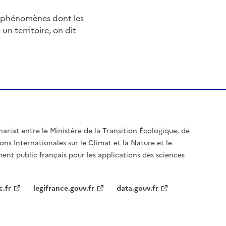
e phénomènes dont les
n territoire, on dit
nariat entre le Ministère de la Transition Écologique, de
ons Internationales sur le Climat et la Nature et le
ent public français pour les applications des sciences
c.fr
legifrance.gouv.fr
data.gouv.fr