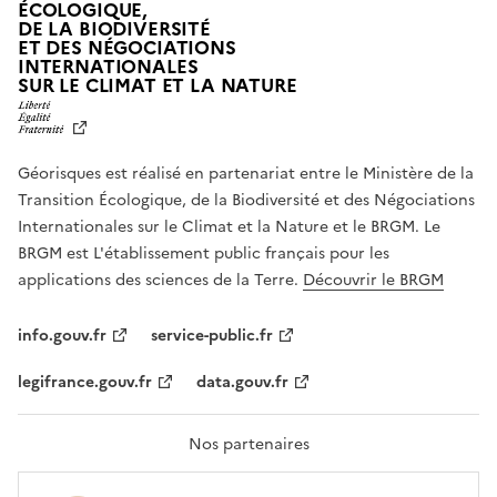
ÉCOLOGIQUE,
DE LA BIODIVERSITÉ
ET DES NÉGOCIATIONS
INTERNATIONALES
L
SUR LE CLIMAT ET LA NATURE
I
B
E
R
Géorisques est réalisé en partenariat entre le Ministère de la
T
É
Transition Écologique, de la Biodiversité et des Négociations
,
Internationales sur le Climat et la Nature et le BRGM. Le
É
G
BRGM est L'établissement public français pour les
A
applications des sciences de la Terre.
Découvrir le BRGM
L
I
T
info.gouv.fr
service-public.fr
É
,
legifrance.gouv.fr
data.gouv.fr
F
R
A
T
Nos partenaires
E
R