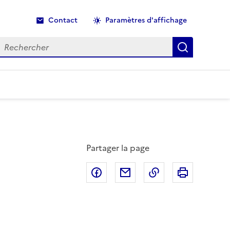
Contact
Paramètres d'affichage
echercher
Recherche
Partager la page
Partager sur Facebook
Partager par email
Copier dans le p
Imprimer