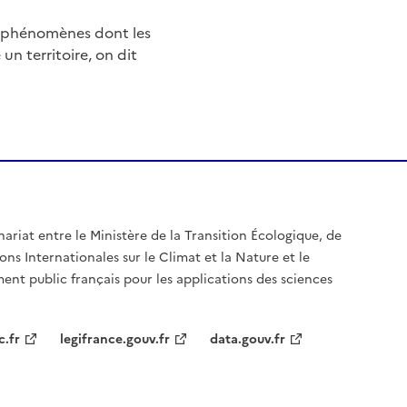
e phénomènes dont les
n territoire, on dit
nariat entre le Ministère de la Transition Écologique, de
ons Internationales sur le Climat et la Nature et le
ent public français pour les applications des sciences
c.fr
legifrance.gouv.fr
data.gouv.fr