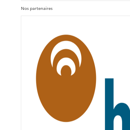
R
T
Nos partenaires
É
,
É
G
A
L
I
T
É
,
F
R
A
T
E
R
N
I
T
É