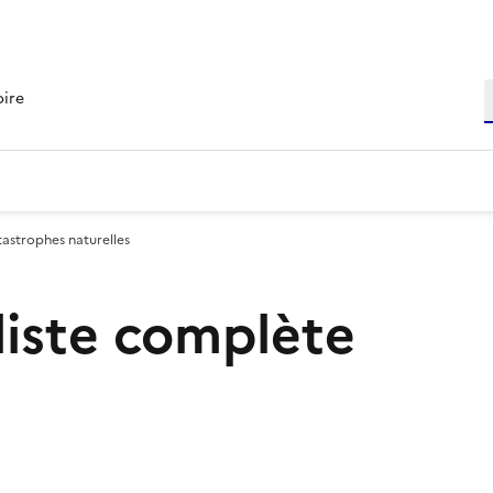
R
oire
tastrophes naturelles
 liste complète