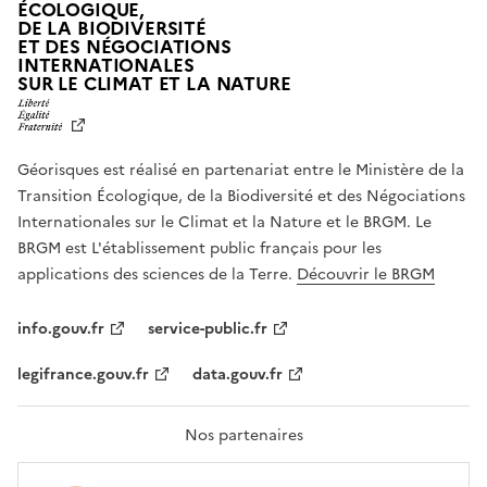
ÉCOLOGIQUE,
DE LA BIODIVERSITÉ
ET DES NÉGOCIATIONS
INTERNATIONALES
L
SUR LE CLIMAT ET LA NATURE
I
B
E
R
Géorisques est réalisé en partenariat entre le Ministère de la
T
É
Transition Écologique, de la Biodiversité et des Négociations
,
Internationales sur le Climat et la Nature et le BRGM. Le
É
G
BRGM est L'établissement public français pour les
A
applications des sciences de la Terre.
Découvrir le BRGM
L
I
T
info.gouv.fr
service-public.fr
É
,
legifrance.gouv.fr
data.gouv.fr
F
R
A
T
Nos partenaires
E
R