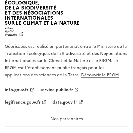
ÉCOLOGIQUE,
DE LA BIODIVERSITÉ
ET DES NÉGOCIATIONS
INTERNATIONALES
L
SUR LE CLIMAT ET LA NATURE
I
B
E
R
Géorisques est réalisé en partenariat entre le Ministère de la
T
É
Transition Écologique, de la Biodiversité et des Négociations
,
Internationales sur le Climat et la Nature et le BRGM. Le
É
G
BRGM est L'établissement public français pour les
A
applications des sciences de la Terre.
Découvrir le BRGM
L
I
T
info.gouv.fr
service-public.fr
É
,
legifrance.gouv.fr
data.gouv.fr
F
R
A
T
Nos partenaires
E
R