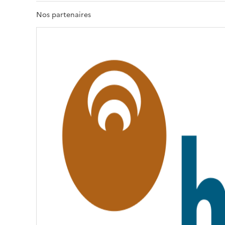
R
T
Nos partenaires
É
,
É
G
A
L
I
T
É
,
F
R
A
T
E
R
N
I
T
É