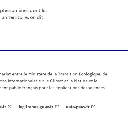
e phénomènes dont les
n territoire, on dit
nariat entre le Ministère de la Transition Écologique, de
ons Internationales sur le Climat et la Nature et le
ent public français pour les applications des sciences
c.fr
legifrance.gouv.fr
data.gouv.fr