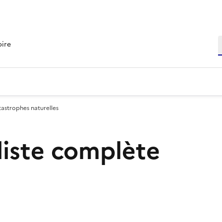
R
oire
tastrophes naturelles
 liste complète