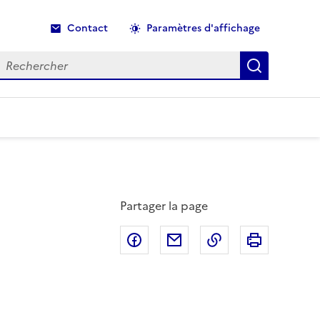
Contact
Paramètres d'affichage
echercher
Recherche
Partager la page
Partager sur Facebook
Partager par email
Copier dans le p
Imprimer