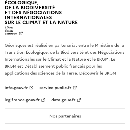
ÉCOLOGIQUE,
DE LA BIODIVERSITÉ
ET DES NÉGOCIATIONS
INTERNATIONALES
L
SUR LE CLIMAT ET LA NATURE
I
B
E
R
Géorisques est réalisé en partenariat entre le Ministère de la
T
É
Transition Écologique, de la Biodiversité et des Négociations
,
Internationales sur le Climat et la Nature et le BRGM. Le
É
G
BRGM est L'établissement public français pour les
A
applications des sciences de la Terre.
Découvrir le BRGM
L
I
T
info.gouv.fr
service-public.fr
É
,
legifrance.gouv.fr
data.gouv.fr
F
R
A
T
Nos partenaires
E
R