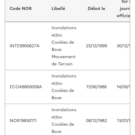
Sur le
Code NOR
Libellé
Début le
journal
officiel 
Inondations
et/ou
Coulées de
INTE9900627A
25/12/1999
30/12/19
Boue
Mouvement
de Terrain
Inondations
et/ou
ECOA8800058A
11/06/1988
14/09/19
Coulées de
Boue
Inondations
et/ou
NOR19830111
08/12/1982
13/01/19
Coulées de
Boue