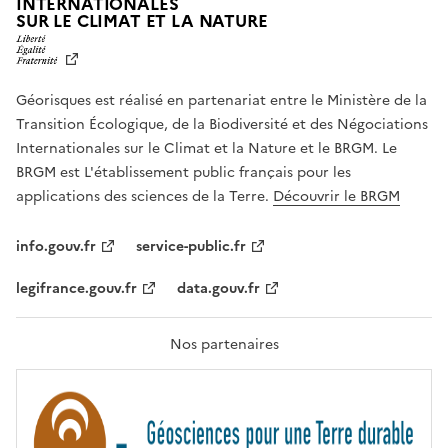
INTERNATIONALES
L
SUR LE CLIMAT ET LA NATURE
I
B
E
R
Géorisques est réalisé en partenariat entre le Ministère de la
T
É
Transition Écologique, de la Biodiversité et des Négociations
,
Internationales sur le Climat et la Nature et le BRGM. Le
É
G
BRGM est L'établissement public français pour les
A
applications des sciences de la Terre.
Découvrir le BRGM
L
I
T
info.gouv.fr
service-public.fr
É
,
legifrance.gouv.fr
data.gouv.fr
F
R
A
T
Nos partenaires
E
R
N
I
T
É