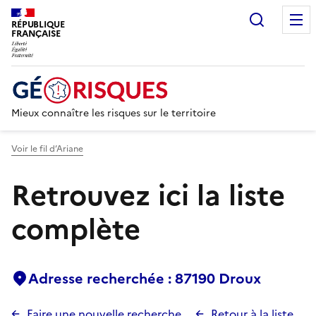
Recherc
RÉPUBLIQUE
FRANÇAISE
Mieux connaître les risques sur le territoire
Voir le fil d’Ariane
Retrouvez ici la liste
complète
Adresse recherchée : 87190 Droux
Faire une nouvelle recherche
Retour à la liste