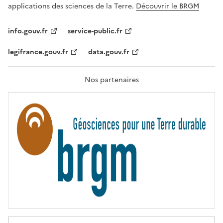
A
applications des sciences de la Terre.
Découvrir le BRGM
L
I
T
info.gouv.fr
service-public.fr
É
,
legifrance.gouv.fr
data.gouv.fr
F
R
A
T
Nos partenaires
E
R
N
I
T
É