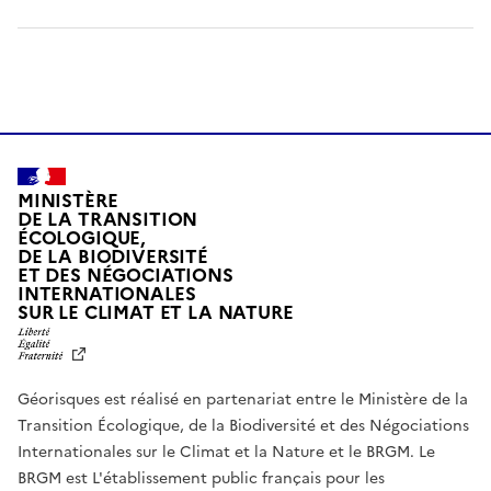
MINISTÈRE
DE LA TRANSITION
ÉCOLOGIQUE,
DE LA BIODIVERSITÉ
ET DES NÉGOCIATIONS
INTERNATIONALES
L
SUR LE CLIMAT ET LA NATURE
I
B
E
R
Géorisques est réalisé en partenariat entre le Ministère de la
T
É
Transition Écologique, de la Biodiversité et des Négociations
,
Internationales sur le Climat et la Nature et le BRGM. Le
É
G
BRGM est L'établissement public français pour les