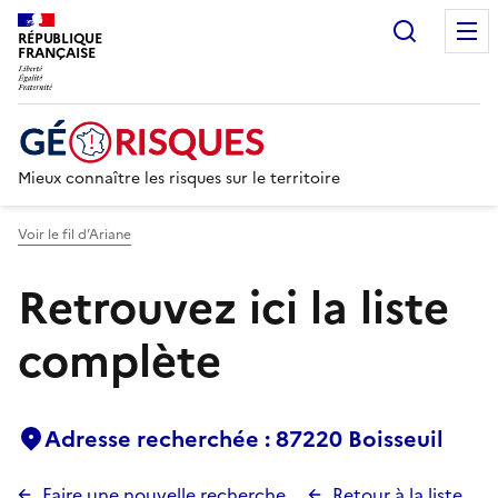
Recherc
RÉPUBLIQUE
FRANÇAISE
Mieux connaître les risques sur le territoire
Voir le fil d’Ariane
Retrouvez ici la liste
complète
Adresse recherchée : 87220 Boisseuil
Faire une nouvelle recherche
Retour à la liste