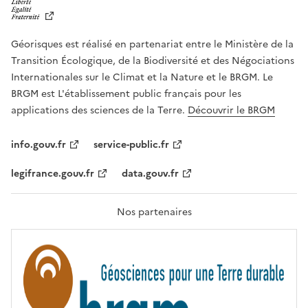
I
B
E
R
Géorisques est réalisé en partenariat entre le Ministère de la
T
É
Transition Écologique, de la Biodiversité et des Négociations
,
Internationales sur le Climat et la Nature et le BRGM. Le
É
G
BRGM est L'établissement public français pour les
A
applications des sciences de la Terre.
Découvrir le BRGM
L
I
T
info.gouv.fr
service-public.fr
É
,
legifrance.gouv.fr
data.gouv.fr
F
R
A
T
Nos partenaires
E
R
N
I
T
É