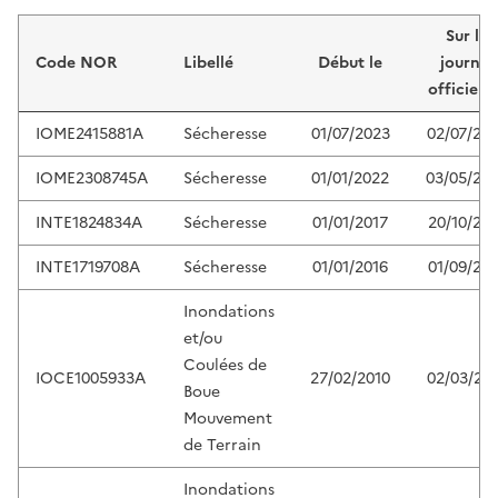
Liste de résultats
Sur le
Code NOR
Libellé
Début le
journal
officiel 
IOME2415881A
Sécheresse
01/07/2023
02/07/20
IOME2308745A
Sécheresse
01/01/2022
03/05/20
INTE1824834A
Sécheresse
01/01/2017
20/10/201
INTE1719708A
Sécheresse
01/01/2016
01/09/201
Inondations
et/ou
Coulées de
IOCE1005933A
27/02/2010
02/03/20
Boue
Mouvement
de Terrain
Inondations