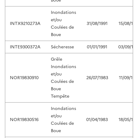
Boue
Inondations
et/ou
INTX9210273A
31/08/1991
15/08/199
Coulées de
Boue
INTE9300372A
Sécheresse
01/01/1991
03/09/19
Grêle
Inondations
et/ou
NOR19830910
26/07/1983
11/09/198
Coulées de
Boue
Tempête
Inondations
et/ou
NOR19830516
01/04/1983
18/05/198
Coulées de
Boue