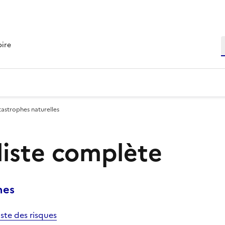
R
oire
tastrophes naturelles
 liste complète
nes
iste des risques