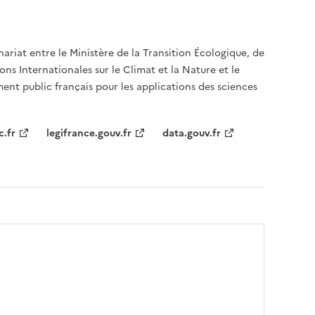
nariat entre le Ministère de la Transition Écologique, de
ons Internationales sur le Climat et la Nature et le
ent public français pour les applications des sciences
c.fr
legifrance.gouv.fr
data.gouv.fr