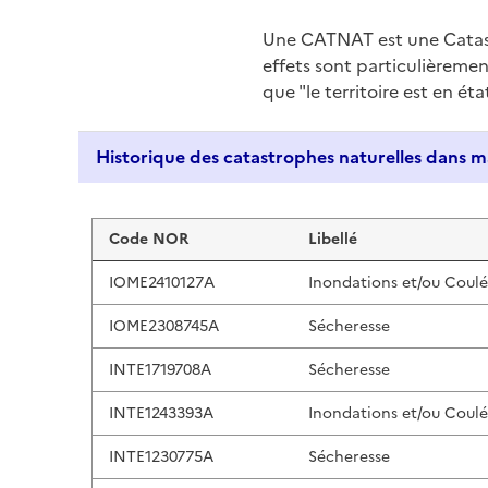
Une CATNAT est une Catas
effets sont particulièreme
que "le territoire est en ét
Liste de résultats
Code NOR
Libellé
IOME2410127A
Inondations et/ou Coul
IOME2308745A
Sécheresse
INTE1719708A
Sécheresse
INTE1243393A
Inondations et/ou Coul
INTE1230775A
Sécheresse