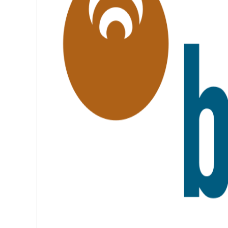
T
É
,
F
R
A
T
E
R
N
I
T
É