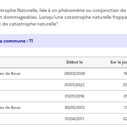
trophe Naturelle, liée à un phénomène ou conjonction d
nt dommageables. Lorsqu'une catastrophe naturelle frappe u
at de catastrophe naturelle".
Historique des catastrophes naturelles dans ma commune : 11
Début le
Sur le jo
ées de Boue
29/03/2024
1
01/01/2022
0
01/01/2016
0
ées de Boue
30/05/2012
1
01/04/2011
0