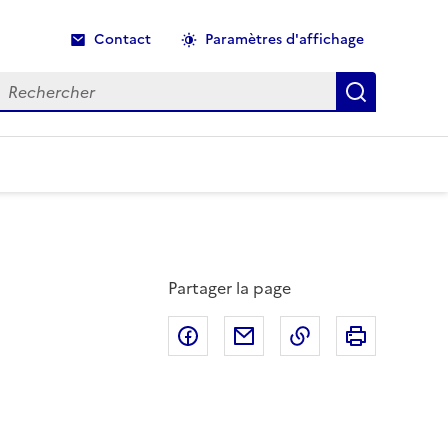
Contact
Paramètres d'affichage
echercher
Recherche
Partager la page
Partager sur Facebook
Partager par email
Copier dans le p
Imprimer