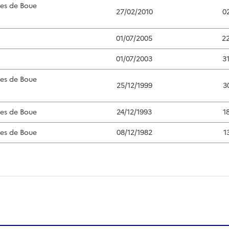
ées de Boue
27/02/2010
0
01/07/2005
2
01/07/2003
3
ées de Boue
25/12/1999
3
ées de Boue
24/12/1993
1
ées de Boue
08/12/1982
1