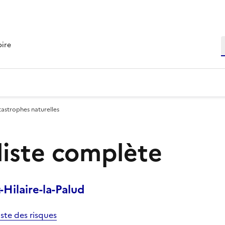
R
oire
tastrophes naturelles
 liste complète
Hilaire-la-Palud
iste des risques