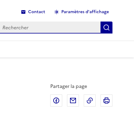
Contact
Paramètres d'affichage
echercher
Recherche
Partager la page
Partager sur Facebook
Partager par email
Copier dans le p
Imprimer