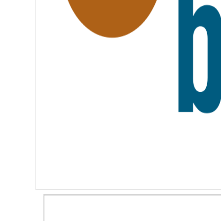
R
N
I
T
É