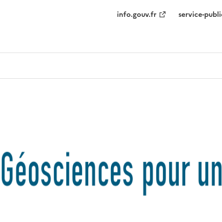
info.gouv.fr
service-publi