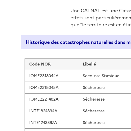
Une CATNAT est une Catas
effets sont particulièreme
que "le territoire est en ét
Liste de résultats
Code NOR
Libellé
IOME2318044A
Secousse Sismique
IOME2318045A
Sécheresse
IOME2221482A
Sécheresse
INTE1824834A
Sécheresse
INTE1243397A
Sécheresse