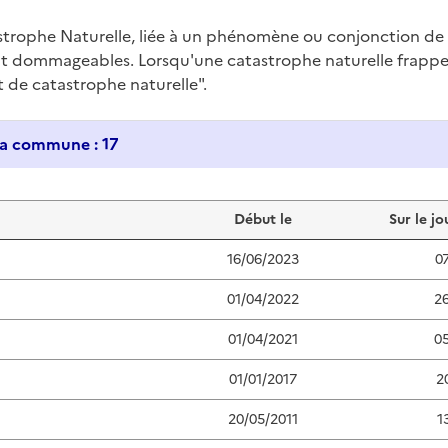
trophe Naturelle, liée à un phénomène ou conjonction d
nt dommageables. Lorsqu'une catastrophe naturelle frappe u
at de catastrophe naturelle".
Historique des catastrophes naturelles dans ma commune : 17
Début le
Sur le jo
16/06/2023
0
01/04/2022
2
01/04/2021
0
01/01/2017
2
20/05/2011
1