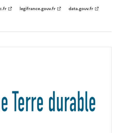
c.fr
legifrance.gouv.fr
data.gouv.fr