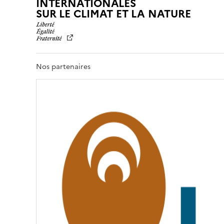
INTERNATIONALES
L
SUR LE CLIMAT ET LA NATURE
I
B
E
R
T
Nos partenaires
É
,
É
G
A
L
I
T
É
,
F
R
A
T
E