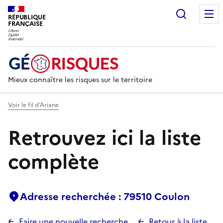
Recherc
RÉPUBLIQUE
FRANÇAISE
Mieux connaître les risques sur le territoire
Voir le fil d’Ariane
Retrouvez ici la liste
complète
Adresse recherchée : 79510 Coulon
Faire une nouvelle recherche
Retour à la liste