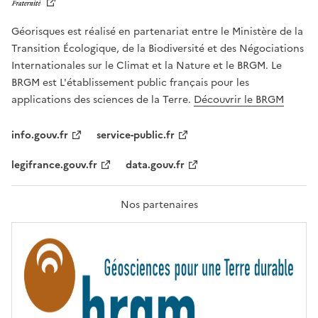
E
R
Géorisques est réalisé en partenariat entre le Ministère de la
T
É
Transition Écologique, de la Biodiversité et des Négociations
,
Internationales sur le Climat et la Nature et le BRGM. Le
É
G
BRGM est L'établissement public français pour les
A
applications des sciences de la Terre.
Découvrir le BRGM
L
I
T
info.gouv.fr
service-public.fr
É
,
legifrance.gouv.fr
data.gouv.fr
F
R
A
T
Nos partenaires
E
R
N
I
T
É