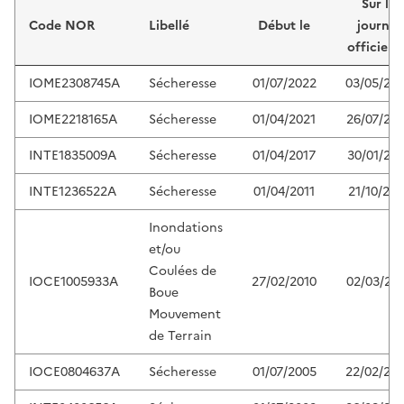
Sur le
Code NOR
Libellé
Début le
journal
officiel 
IOME2308745A
Sécheresse
01/07/2022
03/05/20
IOME2218165A
Sécheresse
01/04/2021
26/07/20
INTE1835009A
Sécheresse
01/04/2017
30/01/201
INTE1236522A
Sécheresse
01/04/2011
21/10/201
Inondations
et/ou
Coulées de
IOCE1005933A
27/02/2010
02/03/20
Boue
Mouvement
de Terrain
IOCE0804637A
Sécheresse
01/07/2005
22/02/20