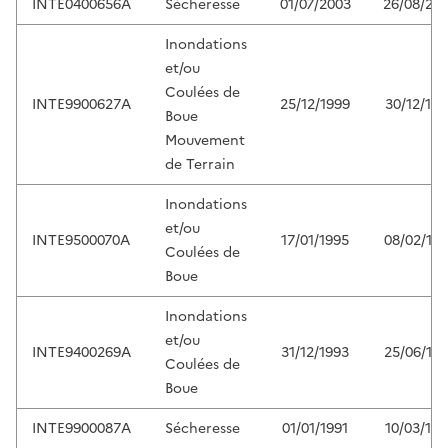
INTE0400656A
Sécheresse
01/07/2003
26/08/20
Inondations
et/ou
Coulées de
INTE9900627A
25/12/1999
30/12/199
Boue
Mouvement
de Terrain
Inondations
et/ou
INTE9500070A
17/01/1995
08/02/19
Coulées de
Boue
Inondations
et/ou
INTE9400269A
31/12/1993
25/06/19
Coulées de
Boue
INTE9900087A
Sécheresse
01/01/1991
10/03/199