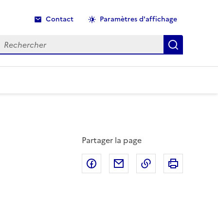
Contact
Paramètres d'affichage
echercher
Recherche
Partager la page
Partager sur Facebook
Partager par email
Copier dans le p
Imprimer