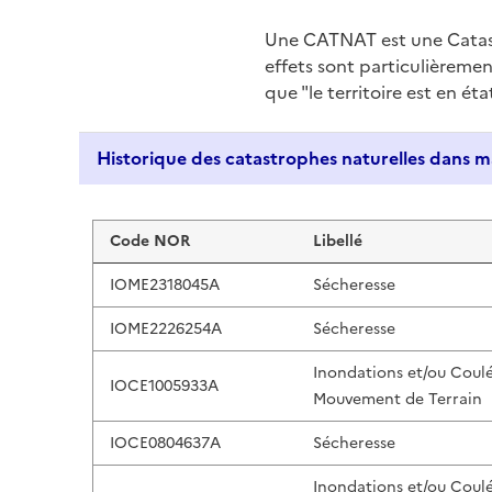
Une CATNAT est une Catas
effets sont particulièreme
que "le territoire est en ét
Liste de résultats
Code NOR
Libellé
IOME2318045A
Sécheresse
IOME2226254A
Sécheresse
Inondations et/ou Coul
IOCE1005933A
Mouvement de Terrain
IOCE0804637A
Sécheresse
Inondations et/ou Coul