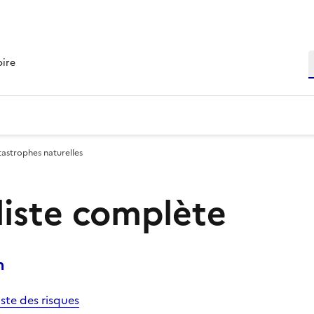
R
oire
tastrophes naturelles
 liste complète
n
iste des risques