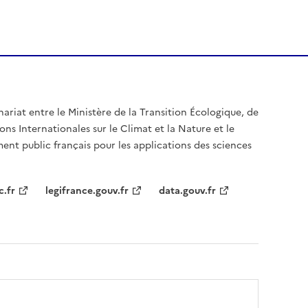
nariat entre le Ministère de la Transition Écologique, de
ons Internationales sur le Climat et la Nature et le
ent public français pour les applications des sciences
c.fr
legifrance.gouv.fr
data.gouv.fr