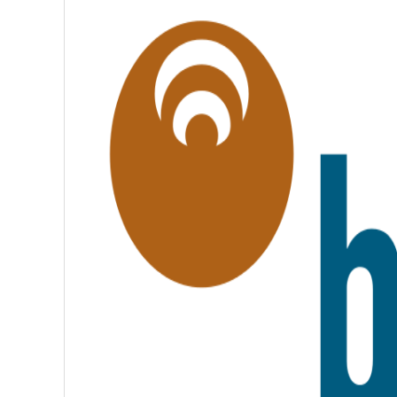
G
A
L
I
T
É
,
F
R
A
T
E
R
N
I
T
É