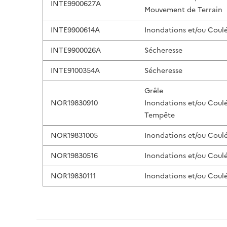
INTE9900627A
Mouvement de Terrain
INTE9900614A
Inondations et/ou Coul
INTE9900026A
Sécheresse
INTE9100354A
Sécheresse
Grêle
NOR19830910
Inondations et/ou Coul
Tempête
NOR19831005
Inondations et/ou Coul
NOR19830516
Inondations et/ou Coul
NOR19830111
Inondations et/ou Coul